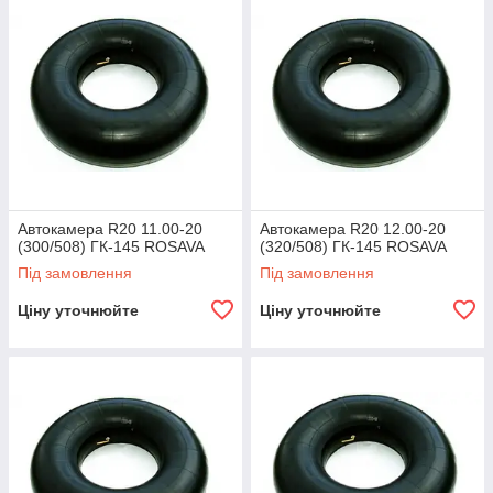
для различных видов техники
ВЫСОКОЕ КАЧЕСТВО
Автокамера R20 11.00-20
Автокамера R20 12.00-20
(300/508) ГК-145 ROSAVA
(320/508) ГК-145 ROSAVA
Мы работаем только с надежными и
Під замовлення
Під замовлення
проверенными производителями, которые
предоставляют гарантию на свою продукцию
Ціну уточнюйте
Ціну уточнюйте
ПРИЕМЛЕМЫЕ ЦЕНЫ