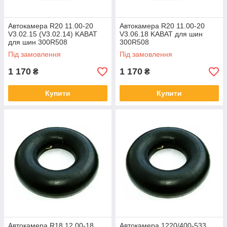
Автокамера R20 11.00-20
Автокамера R20 11.00-20
СКИДКИ ОТ ОБЪЕМА ЗАКАЗА
V3.02.15 (V3.02.14) KABAT
V3.06.18 KABAT для шин
для шин 300R508
300R508
Під замовлення
Під замовлення
У нас предусмотрены индивидуальные скидки
1 170
1 170
₴
₴
для клиентов, размер которых определяется в
зависимости от объема заказа
Купити
Купити
ОПТ И РОЗНИЦА
Работаем как с физическими, так и с
юридическими лицами в розницу и оптом.
Обеспечиваем комплексные поставки шин для
Автокамера R18 12.00-18
Автокамера 1220/400-533
организаций и предприятий