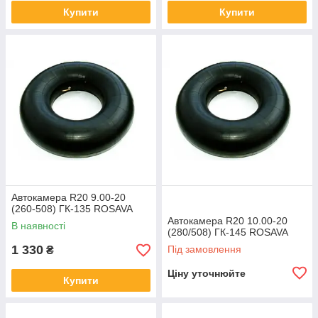
Купити
Купити
Автокамери R16 175-16 BELSHINA (короткий вентиль)
Гумова камера для автомобілів з шинами радіусом 16.
Камера з коротким вентилем типу ЛК. Країна
виробництва – Білорусь.
ВСІ ШИНИ КАТАЛОГУ
Переваги співпраці з нашою компанією
Автокамера R20 9.00-20
(260-508) ГК-135 ROSAVA
Автокамера R20 10.00-20
В наявності
(280/508) ГК-145 ROSAVA
ОФІЦІЙНИЙ ДИЛЕР
1 330
Під замовлення
₴
Ціну уточнюйте
Купити
Наша компания – официальный дилер и
региональный представитель многих брендов