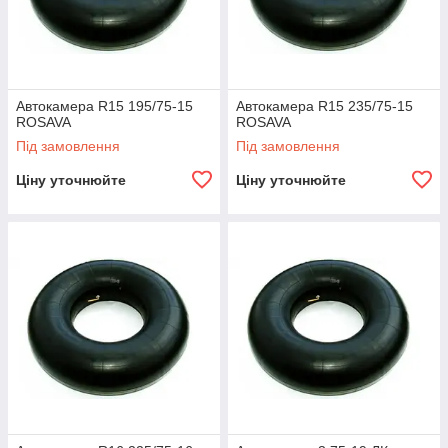
Автокамери R14 14-01 ROSAVA
Гумова камера для легкових машин з 14 радіусом
Автокамера R15 195/75-15
Автокамера R15 235/75-15
колеса, на яких встановлені камерні диски. Виріб
ROSAVA
ROSAVA
оснащений вентилем типу ЛК. Виробництво – Україна.
Під замовлення
Під замовлення
Ціну уточнюйте
Ціну уточнюйте
вих авто
вленими
а камері
о.