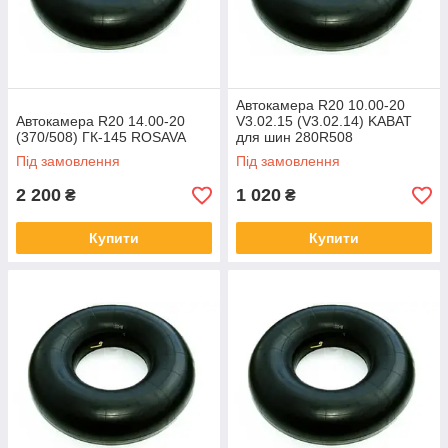
На весь ассортимент у нас установлены
приемлемые цены от производителя, без
посреднических накруток, за счет прямого
сотрудничества
Автокамера R20 10.00-20
Автокамера R20 14.00-20
V3.02.15 (V3.02.14) KABAT
(370/508) ГК-145 ROSAVA
для шин 280R508
Під замовлення
Під замовлення
2 200
1 020
₴
₴
Купити
Купити
СКИДКА НА ШИНОМОНТАЖ
У нашей компании есть свой шиномонтаж, на
услуги которого вы получите скидку, при покупке
шин в нашем магазине