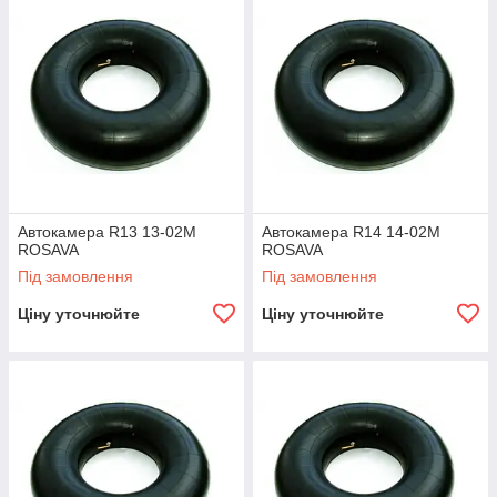
Автокамери R13 ROSAVA 13-01
Камера гумова для легкових автомобілів з колесами
радіусом 13. Виріб високої якості, придатний для
ремонту. Країна виробництва – Україна.
Автокамера R13 13-02М
Автокамера R14 14-02М
ROSAVA
ROSAVA
Під замовлення
Під замовлення
Ціну уточнюйте
Ціну уточнюйте
шин з 14
овлені
й
 –