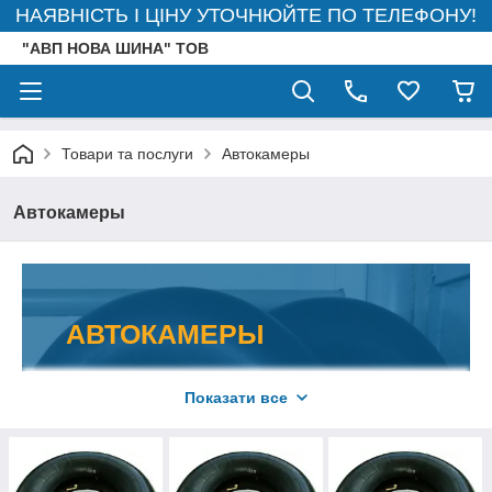
НАЯВНІСТЬ І ЦІНУ УТОЧНЮЙТЕ ПО ТЕЛЕФОНУ!
"АВП НОВА ШИНА" ТОВ
Товари та послуги
Автокамеры
Автокамеры
АВТОКАМЕРЫ
за цінами від виробника!
Показати все
Опт і роздріб, комплексні поставки для
підприємств та організацій! Запрошуємо
юридичних осіб до взаємовигідної