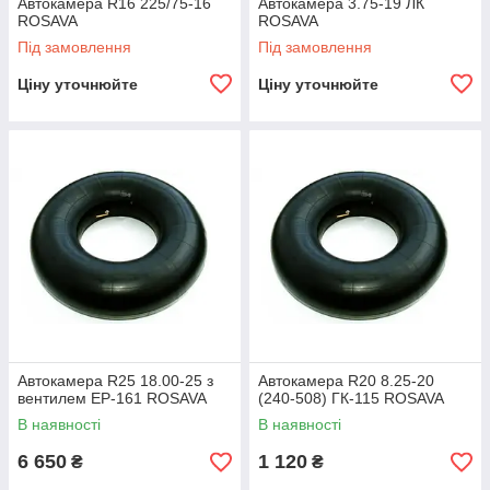
Автокамера R16 225/75-16
Автокамера 3.75-19 ЛК
ROSAVA
ROSAVA
Під замовлення
Під замовлення
Автокамери R15 15-01 ROSAVA
Камера з міцної гуми для легкових авто з радіусом
Ціну уточнюйте
Ціну уточнюйте
колеса 15, з встановленими камерними дисками.
Вентиль на камері типу ЛК. Українське виробництво.
з
коротким
бництва –
Автокамера R25 18.00-25 з
Автокамера R20 8.25-20
вентилем EP-161 ROSAVA
(240-508) ГК-115 ROSAVA
В наявності
В наявності
6 650
1 120
₴
₴