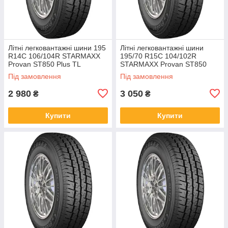
Літні легковантажні шини 195
Літні легковантажні шини
R14C 106/104R STARMAXX
195/70 R15C 104/102R
Provan ST850 Plus TL
STARMAXX Provan ST850
Plus TL
Під замовлення
Під замовлення
2 980
3 050
₴
₴
Купити
Купити