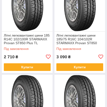
Літні легковантажні шини 185
Літні легковантажні шини
R14C 102/100R STARMAXX
185/75 R16C 104/102R
Provan ST850 Plus TL
STARMAXX Provan ST850
Plus TL
Під замовлення
Під замовлення
2 710
3 090
₴
₴
Купити
Купити