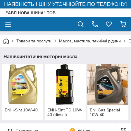
НАЯВНІСТЬ І ЦІНУ УТОЧНЮЙТЕ ПО ТЕЛЕФОНУ!
"АВП НОВА ШИНА" ТОВ
Товари та послуги
Масла, мастила, технічні рідини
E
Напівсинтетичні моторні масла
ENI i-Sint 10W-40
ENI i-Sint TD 10W-
ENI Gas Special
40 (diesel)
10W-40
Сортування
0
Фільтри