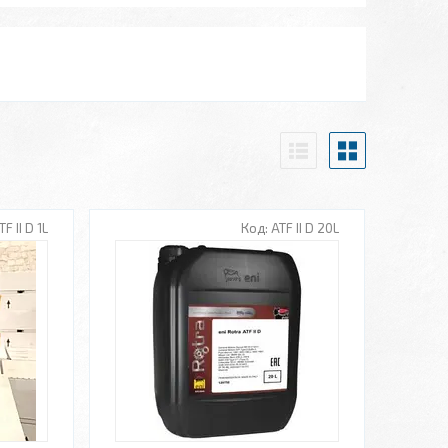
TF II D 1L
ATF II D 20L