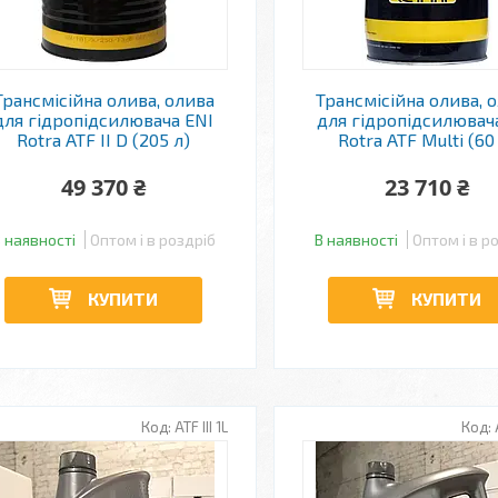
Трансмісійна олива, олива
Трансмісійна олива, 
для гідропідсилювача ENI
для гідропідсилювач
Rotra ATF II D (205 л)
Rotra ATF Multi (60
49 370 ₴
23 710 ₴
 наявності
Оптом і в роздріб
В наявності
Оптом і в р
КУПИТИ
КУПИТИ
ATF III 1L