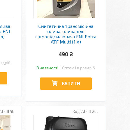
олива
Синтетична трансмісійна
а ENI
олива, олива для
 л)
гідропідсилювача ENI Rotra
ATF Multi (1 л)
490 ₴
оздріб
В наявності
Оптом і в роздріб
КУПИТИ
ATF III 4L
ATF III 20L