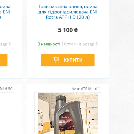
олива
Трансмісійна олива, олива
а ENI
для гідропідсилювача ENI
)
Rotra ATF II D (20 л)
5 100 ₴
оздріб
В наявності
Оптом і в роздріб
КУПИТИ
ulti 60L
ATF Multi 1L