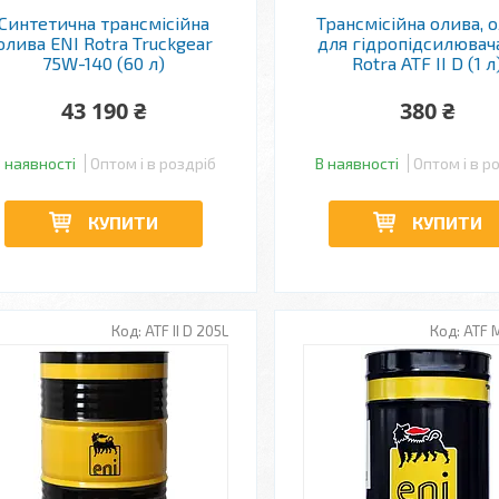
Синтетична трансмісійна
Трансмісійна олива, 
олива ENI Rotra Truckgear
для гідропідсилювач
75W-140 (60 л)
Rotra ATF II D (1 л
43 190 ₴
380 ₴
 наявності
Оптом і в роздріб
В наявності
Оптом і в р
КУПИТИ
КУПИТИ
ATF II D 205L
ATF M