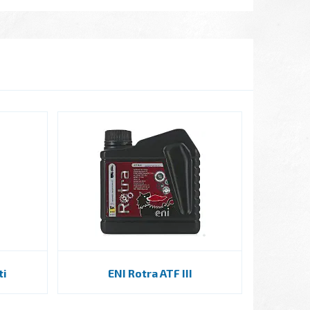
ti
ENI Rotra ATF III