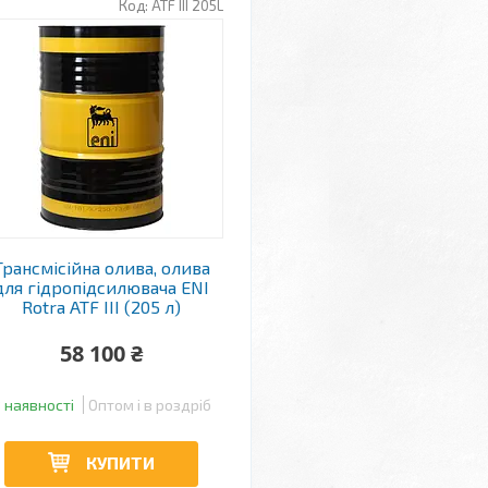
ATF III 205L
Трансмісійна олива, олива
для гідропідсилювача ENI
Rotra ATF III (205 л)
58 100 ₴
 наявності
Оптом і в роздріб
КУПИТИ