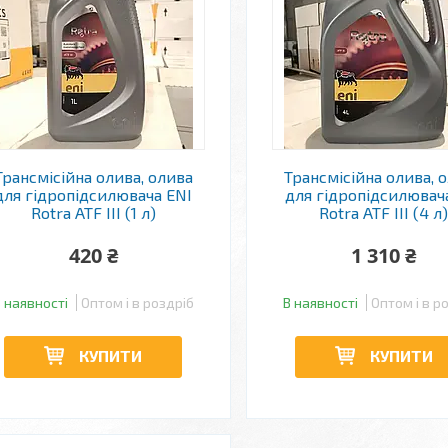
Трансмісійна олива, олива
Трансмісійна олива, 
для гідропідсилювача ENI
для гідропідсилювач
Rotra ATF III (1 л)
Rotra ATF III (4 л
420 ₴
1 310 ₴
 наявності
Оптом і в роздріб
В наявності
Оптом і в р
КУПИТИ
КУПИТИ