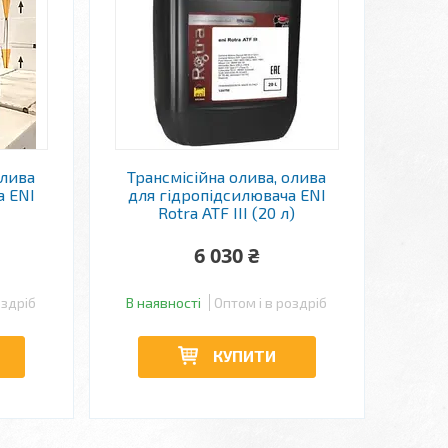
олива
Трансмісійна олива, олива
а ENI
для гідропідсилювача ENI
)
Rotra ATF III (20 л)
6 030 ₴
оздріб
В наявності
Оптом і в роздріб
КУПИТИ