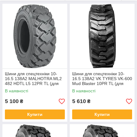
Завдяки знанням і вмінням талановитих фахівців компанія
постійно модернізує виробничу діяльність і розширює
дилерську мережу. На експортний рівень Malhotra вийшла в
1994 році.
Шини компанії користуються попитом як безпечний і
надійний продукт у всьому світі, а продажі зросли більш ніж у
12 разів за останні 15 років. Тепер продукція індійського
виробника поставляється майже в 50 країн, серед яких США,
Канада, Великобританія, Греція, Туреччина, Пакистан і мн.
ін., а експортні поставки перевищують 60% від загального
обсягу виробництва.
Шини для спецтехніки 10-
Шини для спецтехніки 10-
16.5 138A2 MALHOTRA ML2
16.5 138A2 VK TYRES VK-600
482 HDTL L5 12PR TL (для
Mud Blaster 10PR TL (для
навантажувача BobCat)
навантажувача BobCat)
В наявності
В наявності
5 100
5 610
₴
₴
Купити
Купити