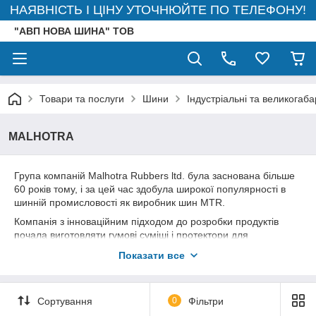
НАЯВНІСТЬ І ЦІНУ УТОЧНЮЙТЕ ПО ТЕЛЕФОНУ!
"АВП НОВА ШИНА" ТОВ
Товари та послуги
Шини
Індустріальні та великогаб
MALHOTRA
Група компаній Malhotra Rubbers ltd. була заснована більше
60 років тому, і за цей час здобула широкої популярності в
шинній промисловості як виробник шин MTR.
Компанія з інноваційним підходом до розробки продуктів
почала виготовляти гумові суміші і протектори для
відновлення шин в 1954 році. Виробництво шин на
Показати все
підприємстві відкрилося в 1978 році. Протягом всього часу
існування бізнес Malhotra розширювався, і сьогодні в
асортименті підприємства представлений вичерпний спектр
Сортування
0
Фільтри
матеріалів, шин і суміжних продуктів для різних видів
автомобілів і техніки.