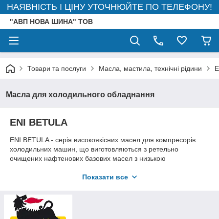
НАЯВНІСТЬ І ЦІНУ УТОЧНЮЙТЕ ПО ТЕЛЕФОНУ!
"АВП НОВА ШИНА" ТОВ
Товари та послуги
Масла, мастила, технічні рідини
E
Масла для холодильного обладнання
ENI BETULA
ENI BETULA - серія високоякісних масел для компресорів
холодильних машин, що виготовляються з ретельно
очищених нафтенових базових масел з низькою
температурою застигання, з низькою температурою
хлопьеобразования і високою стабільністю до окислення і
Показати все
утворення вуглецевих відкладень, тобто має всі необхідні
властивості для правильної змащування компресорів
холодильних машин.
СВІЙ
З
ТВ
А І ЕКСПЛУАТАЦІЙНІ ЯКОСТІ