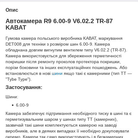
Опис
Автокамера R9 6.00-9 V6.02.2 TR-87
KABAT
Гумова камера польського виробника KABAT, маркування
DET008 для техніки з розміром шин 6.00-9. Камера
обладнана довгим вигнутим вентилем типу V6.02.2 (TR-87).
Камера використовується для збереження герметичності
покришки після ремонту проколов протектора покришки,
порізи боковини та інших експлуатаційних пошкоджень. Або
встановлюється в нові
шини
якщо такі є камерними (тип ТТ —
"Tybe Type").
Застосування:
Шини:
6.00-9
Камера забезпечує підтримання необхідного тиску в шині та є
герметизувальним шаром у шинах типу ТТ (камерних),
зазвичай такі шини комплектуються камерою на заводі
виробників, але в деяких випадках її необхідно докуповувати
окремо. Камери так само використовують і в безкамерних