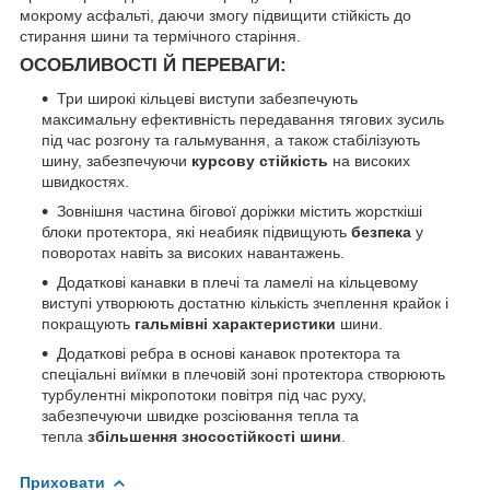
мокрому асфальті, даючи змогу підвищити стійкість до
стирання шини та термічного старіння.
ОСОБЛИВОСТІ Й ПЕРЕВАГИ:
Три широкі кільцеві виступи забезпечують
максимальну ефективність передавання тягових зусиль
під час розгону та гальмування, а також стабілізують
шину, забезпечуючи
курсову стійкість
на високих
швидкостях.
Зовнішня частина бігової доріжки містить жорсткіші
блоки протектора, які неабияк підвищують
безпека
у
поворотах навіть за високих навантажень.
Додаткові канавки в плечі та ламелі на кільцевому
виступі утворюють достатню кількість зчеплення крайок і
покращують
гальмівні характеристики
шини.
Додаткові ребра в основі канавок протектора та
спеціальні виїмки в плечовій зоні протектора створюють
турбулентні мікропотоки повітря під час руху,
забезпечуючи швидке розсіювання тепла та
тепла
збільшення зносостійкості шини
.
Приховати