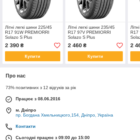
Літні легкі шини 225/45
Літні легкі шини 235/45
Літн
R17 91W PREMIORRI
R17 97V PREMIORRI
R17
Solazo S Plus
Solazo S Plus
Sola
2 390
2 460
2 4
₴
₴
Купити
Купити
Про нас
73% позитивних з 12 відгуків за рік
Працює з 08.06.2016
м. Дніпро
пр. Богдана Хмельницкого,154, Дніпро, Україна
Контакти
Сьогодні працює з 09:00 до 15:00