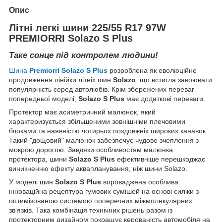
Опис
Літні легкі шини 225/55 R17 97W
PREMIORRI Solazo S Plus
Таке сонце під контролем людини!
Шина
Premiorri Solazo S Plus
розроблена як еволюційне
продовження лінійки літніх шин
Solazo
, що встигла завоювати
популярність серед автолюбів. Крім збережених переваг
попередньої моделі,
Solazo S Plus
має додаткові переваги.
Протектор має асиметричний малюнок, який
характеризується збільшеними зовнішніми плечовими
блоками та наявністю чотирьох поздовжніх широких канавок.
Такий "дощовий" малюнок забезпечує чудове зчеплення з
мокрою дорогою. Завдяки особливостям малюнка
протектора, шини
Solazo S Plus
ефективніше перешкоджає
виникненню ефекту аквапланування, ніж шини Solazo.
У моделі шин
Solazo S Plus
впроваджена особлива
інноваційна рецептура гумових сумішей на основі силіки з
оптимізованою системою поперечних міжмолекулярних
зв'язків. Така комбінація технічних рішень разом із
протекторним дизайном покращує керованість автомобіля на