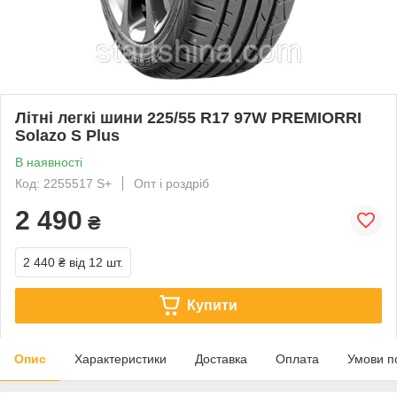
Літні легкі шини 225/55 R17 97W PREMIORRI
Solazo S Plus
В наявності
Код: 2255517 S+
Опт і роздріб
2 490
₴
2 440 ₴
від 12 шт.
Купити
Опис
Характеристики
Доставка
Оплата
Умови п