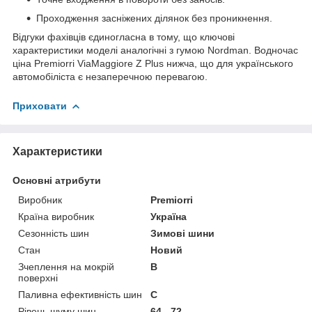
Проходження засніжених ділянок без проникнення.
Відгуки фахівців єдиногласна в тому, що ключові
характеристики моделі аналогічні з гумою Nordman. Водночас
ціна Premiorri ViaMaggiore Z Plus нижча, що для українського
автомобіліста є незаперечною перевагою.
Приховати
Характеристики
Основні атрибути
Виробник
Premiorri
Країна виробник
Україна
Сезонність шин
Зимові шини
Стан
Новий
Зчеплення на мокрій
B
поверхні
Паливна ефективність шин
C
Рівень шуму шин
64 - 72