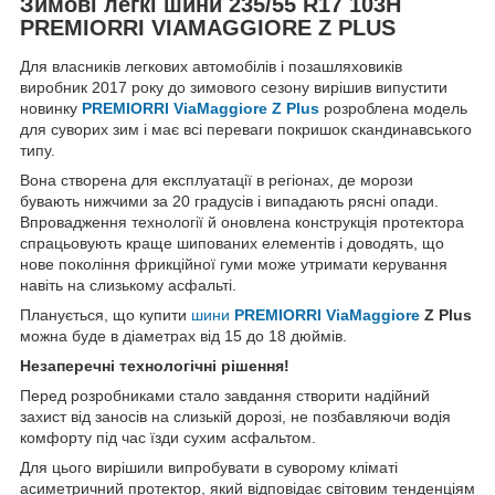
Зимові легкі шини 235/55 R17 103H
PREMIORRI VIAMAGGIORE Z PLUS
Для власників легкових автомобілів і позашляховиків
виробник 2017 року до зимового сезону вирішив випустити
новинку
PREMIORRI ViaMaggiore Z Plus
розроблена модель
для суворих зим і має всі переваги покришок скандинавського
типу.
Вона створена для експлуатації в регіонах, де морози
бувають нижчими за 20 градусів і випадають рясні опади.
Впровадження технології й оновлена конструкція протектора
спрацьовують краще шипованих елементів і доводять, що
нове покоління фрикційної гуми може утримати керування
навіть на слизькому асфальті.
Планується, що купити
шини
PREMIORRI ViaMaggiore
Z Plus
можна буде в діаметрах від 15 до 18 дюймів.
Незаперечні технологічні рішення!
Перед розробниками стало завдання створити надійний
захист від заносів на слизькій дорозі, не позбавляючи водія
комфорту під час їзди сухим асфальтом.
Для цього вирішили випробувати в суворому кліматі
асиметричний протектор, який відповідає світовим тенденціям