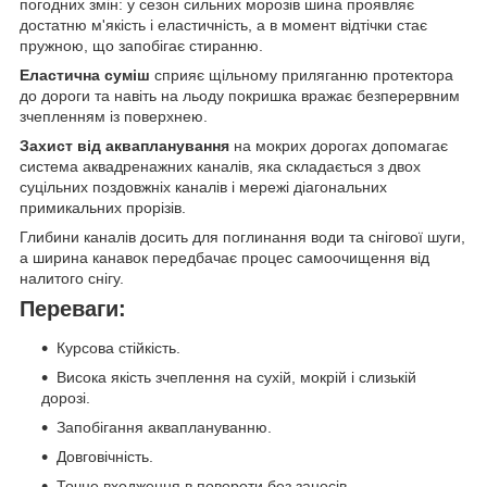
погодних змін: у сезон сильних морозів шина проявляє
достатню м'якість і еластичність, а в момент відтічки стає
пружною, що запобігає стиранню.
Еластична суміш
сприяє щільному приляганню протектора
до дороги та навіть на льоду покришка вражає безперервним
зчепленням із поверхнею.
Захист від аквапланування
на мокрих дорогах допомагає
система аквадренажних каналів, яка складається з двох
суцільних поздовжніх каналів і мережі діагональних
примикальних прорізів.
Глибини каналів досить для поглинання води та снігової шуги,
а ширина канавок передбачає процес самоочищення від
налитого снігу.
Переваги:
Курсова стійкість.
Висока якість зчеплення на сухій, мокрій і слизькій
дорозі.
Запобігання акваплануванню.
Довговічність.
Точне входження в повороти без заносів.