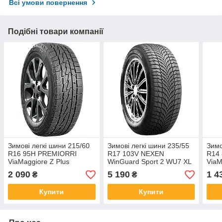
Всі умови повернення
Подібні товари компанії
Зимові легкі шини 215/60
Зимові легкі шини 235/55
Зимо
R16 95H PREMIORRI
R17 103V NEXEN
R14
ViaMaggiore Z Plus
WinGuard Sport 2 WU7 XL
ViaM
2 090
5 190
1 4
₴
₴
Купити
Купити