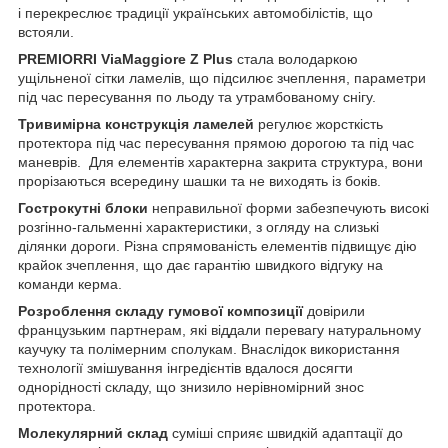
і перекреслює традиції українських автомобілістів, що
встояли.
PREMIORRI ViaMaggiore Z Plus
стала володаркою
ущільненої сітки ламелів, що підсилює зчеплення, параметри
під час пересування по льоду та утрамбованому снігу.
Тривимірна конструкція ламелей
регулює жорсткість
протектора під час пересування прямою дорогою та під час
маневрів. Для елементів характерна закрита структура, вони
прорізаються всередину шашки та не виходять із боків.
Гострокутні блоки
неправильної форми забезпечують високі
розгінно-гальменні характеристики, з огляду на слизькі
ділянки дороги. Різна спрямованість елементів підвищує дію
крайок зчеплення, що дає гарантію швидкого відгуку на
команди керма.
Розроблення складу гумової композиції
довірили
французьким партнерам, які віддали перевагу натуральному
каучуку та полімерним сполукам. Внаслідок використання
технології змішування інгредієнтів вдалося досягти
однорідності складу, що знизило нерівномірний знос
протектора.
Молекулярний склад
суміші сприяє швидкій адаптації до