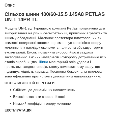
Опис
Сільхоз шини 400/60-15.5 145A8 PETLAS
UN-1 14PR TL
Модель
UN-1
від Турецькою компанії
Petlas
призначена для
використання на різній сельхозтехніці, причіпних агрегатах та
іншому обладнанні. Малюнок протектора виготовлений як
хвилясті поздовжні канавки, що зменшує коефіцієнт опору
коченню і як наслідок економить паливо та збільшує термін
експлуатації. Високі показники зносостійкості завдяки
застосуванню якісних матеріалів і суворому дотриманню всіх
етапів виробництва.
Шина
має гарний опір ударам і
проколам, завдяки спеціальному композитному шару, що
підвищує міцність каркаса. Посилена боковина та плечова
зона ефективно протистоять динамічним навантаженням.
ОСОБЛИВОСТІ Й ПЕРЕВАГИ
Стійкість до динамічних навантажень
Високі показники зносостійкості
Низький коефіцієнт опору коченню
ЕКСПЛУАТАЦІЯ