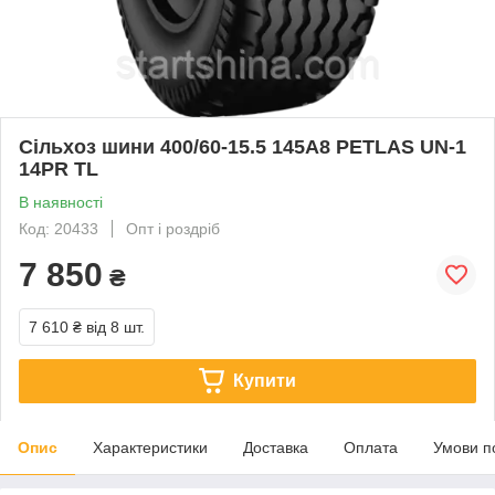
Сільхоз шини 400/60-15.5 145A8 PETLAS UN-1
14PR TL
В наявності
Код: 20433
Опт і роздріб
7 850
₴
7 610 ₴
від 8 шт.
Купити
Опис
Характеристики
Доставка
Оплата
Умови п