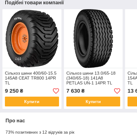
Подібні товари компанії
Сільхоз шини 400/60-15.5
Сільхоз шини 13.0/65-18
Сіль
145A8 CEAT TR800 14PR
(340/65-18) 141A8
154
TL
PETLAS UN-1 14PR TL
TL
9 250
7 630
13 
₴
₴
Купити
Купити
Про нас
73% позитивних з 12 відгуків за рік