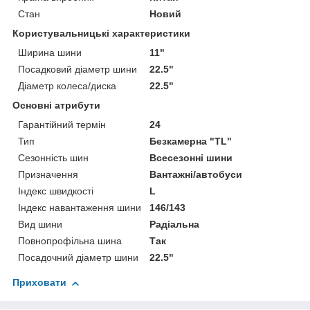
Стан
Новий
Користувальницькі характеристики
Ширина шини
11"
Посадковий діаметр шини
22.5"
Діаметр колеса/диска
22.5"
Основні атрибути
Гарантійний термін
24
Тип
Безкамерна "TL"
Сезонність шин
Всесезонні шини
Призначення
Вантажні/автобуси
Індекс швидкості
L
Індекс навантаження шини
146/143
Вид шини
Радіальна
Повнопрофільна шина
Так
Посадочний діаметр шини
22.5"
Приховати