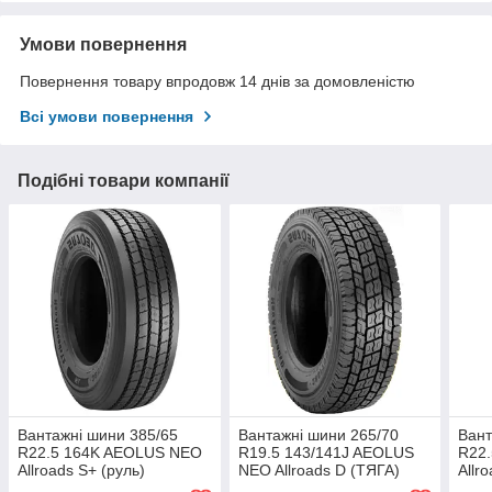
Умови повернення
Повернення товару впродовж 14 днів за домовленістю
Всі умови повернення
Подібні товари компанії
Вантажні шини 385/65
Вантажні шини 265/70
Вант
R22.5 164K AEOLUS NEO
R19.5 143/141J AEOLUS
R22
Allroads S+ (руль)
NEO Allroads D (ТЯГА)
Allr