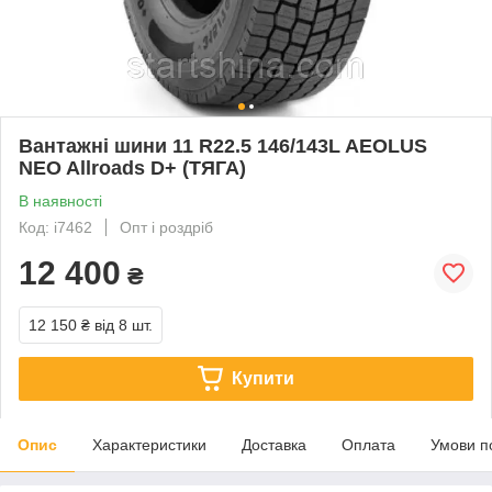
Вантажні шини 11 R22.5 146/143L AEOLUS
NEO Allroads D+ (ТЯГА)
В наявності
Код: i7462
Опт і роздріб
12 400
₴
12 150 ₴
від 8 шт.
Купити
Опис
Характеристики
Доставка
Оплата
Умови п