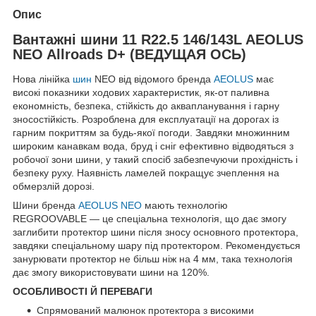
Опис
Вантажні шини 11 R22.5 146/143L AEOLUS
NEO Allroads D+ (ВЕДУЩАЯ ОСЬ)
Нова лінійка
шин
NEO від відомого бренда
AEOLUS
має
високі показники ходових характеристик, як-от паливна
економність, безпека, стійкість до аквапланування і гарну
зносостійкість. Розроблена для експлуатації на дорогах із
гарним покриттям за будь-якої погоди. Завдяки множинним
широким канавкам вода, бруд і сніг ефективно відводяться з
робочої зони шини, у такий спосіб забезпечуючи прохідність і
безпеку руху. Наявність ламелей покращує зчеплення на
обмерзлій дорозі.
Шини бренда
AEOLUS NEO
мають технологію
REGROOVABLE — це спеціальна технологія, що дає змогу
заглибити протектор шини після зносу основного протектора,
завдяки спеціальному шару під протектором. Рекомендується
занурювати протектор не більш ніж на 4 мм, така технологія
дає змогу використовувати шини на 120%.
ОСОБЛИВОСТІ Й ПЕРЕВАГИ
Спрямований малюнок протектора з високими