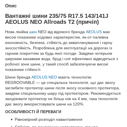
Опис
Вантажні шини 235/75 R17.5 143/141J
AEOLUS NEO Allroads T2 (причіп)
Нова лінійка
шин
NEO від відомого бренда
AEOLUS
має
високі показники ходових характеристик, як-от паливна
економність, безпека, стійкість до аквапланування і гарну
зносостійкість. Розроблена для експлуатації на дорогах із
гарним покриттям за будь-якої погоди. Завдяки чотирьом
широким канавкам вода, бруд і сніг ефективно відводяться з
робочої зони шини, у такий спосіб забезпечуючи високі
показники стійкості.
Шини бренда
AEOLUS NEO
мають технологію
REGROOVABLE — це спеціальна технологія, що дає змогу
заглибити протектор шини після зносу основного протектора,
завдяки спеціальному шару під протектором. Рекомендується
занурювати протектор не більш ніж на 4 мм, така технологія
дає змогу використовувати шини на 120%.
ОСОБЛИВОСТІ Й ПЕРЕВАГИ
Рівномірний розподіл навантаження