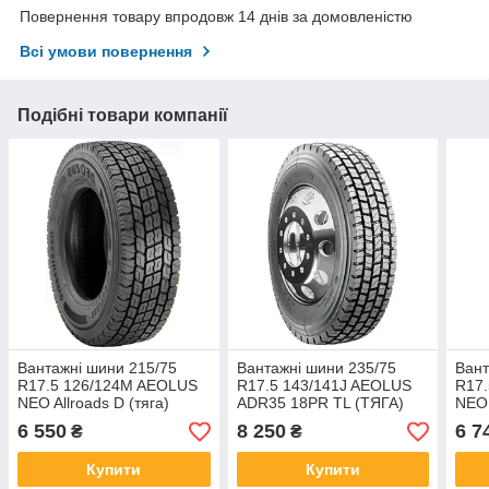
Повернення товару впродовж 14 днів за домовленістю
Всі умови повернення
Подібні товари компанії
Вантажні шини 215/75
Вантажні шини 235/75
Вант
R17.5 126/124M AEOLUS
R17.5 143/141J AEOLUS
R17
NEO Allroads D (тяга)
ADR35 18PR TL (ТЯГА)
NEO 
6 550
8 250
6 7
₴
₴
Купити
Купити