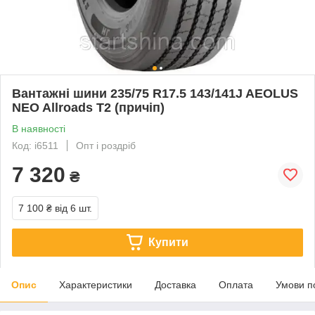
Вантажні шини 235/75 R17.5 143/141J AEOLUS
NEO Allroads T2 (причіп)
В наявності
Код: i6511
Опт і роздріб
7 320
₴
7 100 ₴
від 6 шт.
Купити
Опис
Характеристики
Доставка
Оплата
Умови п