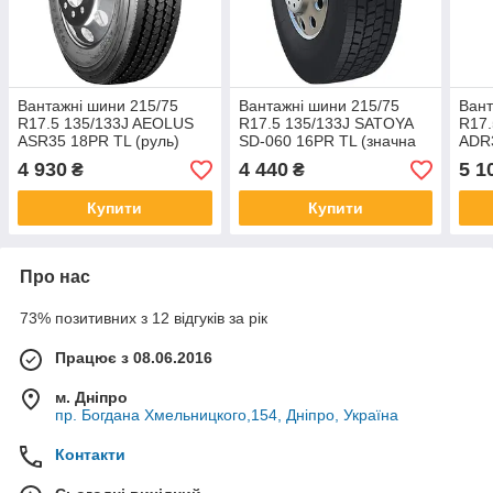
Вантажні шини 215/75
Вантажні шини 215/75
Вант
R17.5 135/133J AEOLUS
R17.5 135/133J SATOYA
R17.
ASR35 18PR TL (руль)
SD-060 16PR TL (значна
ADR3
вісь)
4 930
4 440
5 1
₴
₴
Купити
Купити
Про нас
73% позитивних з 12 відгуків за рік
Працює з 08.06.2016
м. Дніпро
пр. Богдана Хмельницкого,154, Дніпро, Україна
Контакти