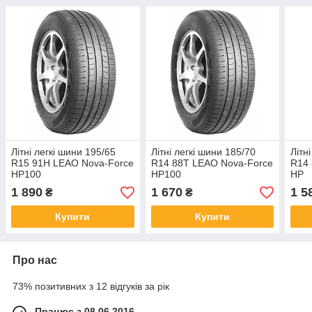
Літні легкі шини 195/65
Літні легкі шини 185/70
Літн
R15 91H LEAO Nova-Force
R14 88T LEAO Nova-Force
R14 
HP100
HP100
HP
1 890
1 670
1 5
₴
₴
Купити
Купити
Про нас
73% позитивних з 12 відгуків за рік
Працює з 08.06.2016