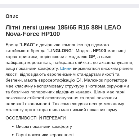
Опис
Літні легкі шини 185/65 R15 88H LEAO
Nova-Force HP100
Бренд "
LEAO
"
є дочірньою компанією від відомого
китайського бренда "
LINGLONG
". Модель
HP100
має вищі
характеристики, порівнюючи з моделлю
GP
, а саме:
найкраща керованість, найкраща стійкість до аквапланування,
вищі показники комфорту.
Шини
вирізняються високим рівнем
якості, відповідають європейським стандартам якості та
безпеки, мають євросертифікацію E4. Малюнок протектора
має класичну неспрямовану структуру з чотирма окружними
та безліччю поперечних відвідних канавок. Шина має гарні
показники стійкості аквапланування та гарні показники
паливної економності. Так само завдяки неспрямованому
малюнку протектора шина має низький показник шуму.
ОСОБЛИВОСТІ Й ПЕРЕВАГИ
Високі показники комфорту
Гарні показники керованості