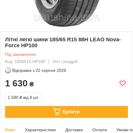
Літні легкі шини 185/65 R15 88H LEAO Nova-
Force HP100
Під замовлення
Код: 1856515 HP100
Опт і роздріб
Відправка з
22 серпня 2026
1 630
₴
1 580 ₴
від 8 шт.
Купити
Опис
Характеристики
Доставка
Оплата
Умови п