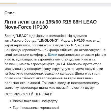
Опис
Літні легкі шини 195/60 R15 88H LEAO
Nova-Force HP100
Бренд "
LEAO
"
є дочірньою компанією від відомого
китайського бренда "
LINGLONG
". Модель
HP100
має вищі
характеристики, порівнюючи з моделлю
GP
, а саме:
найкраща керованість, найкраща стійкість до аквапланування,
вищі показники комфорту.
Шини
вирізняються високим рівнем
якості, відповідають європейським стандартам якості та
безпеки, мають євросертифікацію E4. Малюнок протектора
має класичну неспрямовану структуру з чотирма окружними
та безліччю поперечних відвідних канавок. Шина має гарні
показники стійкості аквапланування та гарні показники
паливної економності. Так само завдяки неспрямованому
малюнку протектора шина має низький показник шуму.
ОСОБЛИВОСТІ Й ПЕРЕВАГИ
Високі показники комфорту
Гарні показники керованості