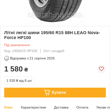
Літні легкі шини 195/60 R15 88H LEAO Nova-
Force HP100
Під замовлення
Код: 1956015 HP100
Опт і роздріб
Відправка з
21 серпня 2026
1 580
₴
1 530 ₴
від 8 шт.
Купити
Опис
Характеристики
Доставка
Оплата
Умови п