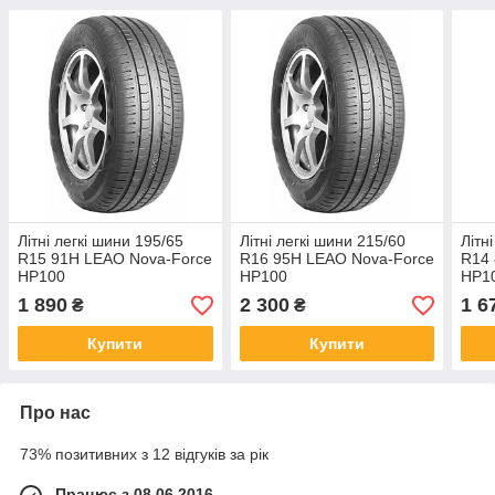
Літні легкі шини 195/65
Літні легкі шини 215/60
Літн
R15 91H LEAO Nova-Force
R16 95H LEAO Nova-Force
R14 
HP100
HP100
HP1
1 890
2 300
1 6
₴
₴
Купити
Купити
Про нас
73% позитивних з 12 відгуків за рік
Працює з 08.06.2016