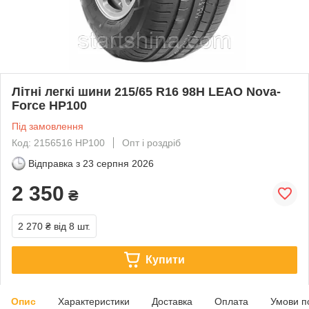
Літні легкі шини 215/65 R16 98H LEAO Nova-
Force HP100
Під замовлення
Код: 2156516 HP100
Опт і роздріб
Відправка з
23 серпня 2026
2 350
₴
2 270 ₴
від 8 шт.
Купити
Опис
Характеристики
Доставка
Оплата
Умови п