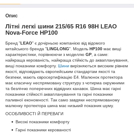
Опис
Літні легкі шини 215/65 R16 98H LEAO
Nova-Force HP100
Бренд "
LEAO
"
є дочірньою компанією від відомого
китайського бренда "
LINGLONG
". Модель
HP100
має вищі
характеристики, порівнюючи з моделлю
GP
, а саме:
найкраща керованість, найкраща стійкість до аквапланування,
вищі показники комфорту.
Шини
вирізняються високим рівнем
якості, відповідають європейським стандартам якості та
безпеки, мають євросертифікацію E4. Малюнок протектора
має класичну неспрямовану структуру з чотирма окружними
та безліччю поперечних відвідних канавок. Шина має гарні
показники стійкості аквапланування та гарні показники
паливної економності. Так само завдяки неспрямованому
малюнку протектора шина має низький показник шуму.
ОСОБЛИВОСТІ Й ПЕРЕВАГИ
Високі показники комфорту
Гарні показники керованості