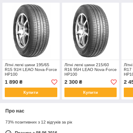
Літні легкі шини 195/65
Літні легкі шини 215/60
Літн
R15 91H LEAO Nova-Force
R16 95H LEAO Nova-Force
R17 
HP100
HP100
HP1
1 890
2 300
2 4
₴
₴
Купити
Купити
Про нас
73% позитивних з 12 відгуків за рік
Працює з 08.06.2016