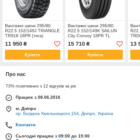
Вантажні шини 295/80
Вантажні шини 295/80
Вант
R22.5 152/149J TRIANGLE
R22.5 152/149K SAILUN
R22.
TR918 18PR (тяга)
City Convoy 18PR TL
TRD6
appr
11 950
15 710
13 
₴
₴
Купити
Купити
Про нас
73% позитивних з 12 відгуків за рік
Працює з 08.06.2016
м. Дніпро
пр. Богдана Хмельницкого,154, Дніпро, Україна
Контакти
Сьогодні працює з 09:00 до 15:00