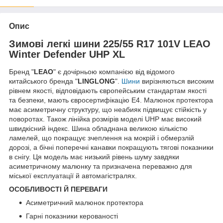
Опис
Зимові легкі шини 225/55 R17 101V LEAO
Winter Defender UHP XL
Бренд "
LEAO
"
є дочірньою компанією від відомого
китайського бренда "
LINGLONG
".
Шини
вирізняються високим
рівнем якості, відповідають європейським стандартам якості
та безпеки, мають євросертифікацію E4. Малюнок протектора
має асиметричну структуру, що неабияк підвищує стійкість у
поворотах. Також лінійка розмірів моделі UHP має високий
швидкісний індекс. Шина обладнана великою кількістю
ламелей, що покращує зчеплення на мокрій і обмерзлій
дорозі, а бічні поперечні канавки покращують тягові показники
в снігу. Ця модель має низький рівень шуму завдяки
асиметричному малюнку та призначена переважно для
міської експлуатації й автомагістралях.
ОСОБЛИВОСТІ Й ПЕРЕВАГИ
Асиметричний малюнок протектора
Гарні показники керованості