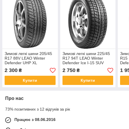
Зимові легкі шини 205/45
Зимові легкі шини 225/45
Зимо
R17 88V LEAO Winter
R17 94T LEAO Winter
R15 
Defender UHP XL
Defender Ice I-15 SUV
Defe
2 300
2 750
1 9
₴
₴
Купити
Купити
Про нас
73% позитивних з 12 відгуків за рік
Працює з 08.06.2016