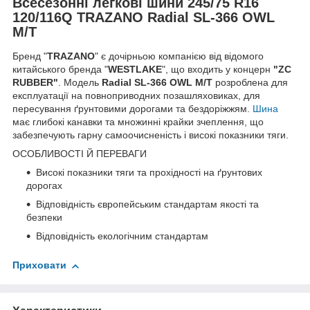
Всесезонні легкові шини 245/75 R16
120/116Q TRAZANO Radial SL-366 OWL
M/T
Бренд "
TRAZANO
"
є дочірньою компанією від відомого
китайського бренда "
WESTLAKE
", що входить у концерн
"ZC
RUBBER"
. Модель
Radial SL-366 OWL M/T
розроблена для
експлуатації на повноприводних позашляховиках, для
пересування ґрунтовими дорогами та бездоріжжям.
Шина
має глибокі канавки та множинні крайки зчеплення, що
забезпечують гарну самоочисненість і високі показники тяги.
ОСОБЛИВОСТІ Й ПЕРЕВАГИ
Високі показники тяги та прохідності на ґрунтових
дорогах
Відповідність європейським стандартам якості та
безпеки
Відповідність екологічним стандартам
Приховати