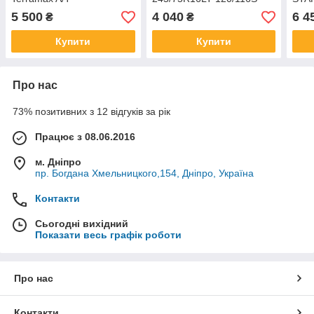
LANVIGATOR CatchFors
M/T
5 500
4 040
6 4
₴
₴
A/T
Купити
Купити
Про нас
73% позитивних з 12 відгуків за рік
Працює з 08.06.2016
м. Дніпро
пр. Богдана Хмельницкого,154, Дніпро, Україна
Контакти
Сьогодні вихідний
Показати весь графік роботи
Про нас
Контакти