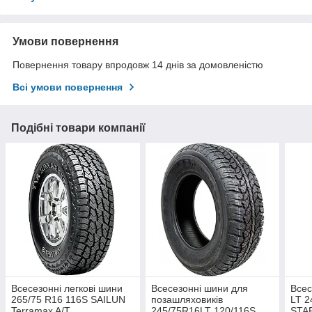
Умови повернення
Повернення товару впродовж 14 днів за домовленістю
Всі умови повернення
Подібні товари компанії
Всесезонні легкові шини
Всесезонні шини для
Всес
265/75 R16 116S SAILUN
позашляховиків
LT 2
Terramax A/T
245/75R16LT 120/116S
STA