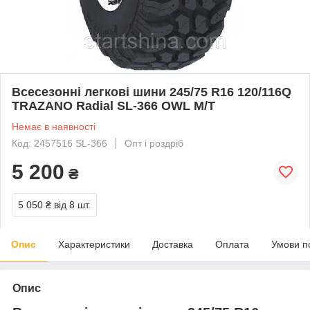
Всесезонні легкові шини 245/75 R16 120/116Q
TRAZANO Radial SL-366 OWL M/T
Немає в наявності
Код: 2457516 SL-366
Опт і роздріб
5 200
₴
5 050 ₴
від 8 шт.
Опис
Характеристики
Доставка
Оплата
Умови п
Опис