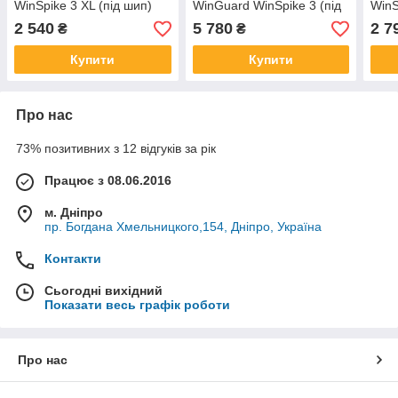
WinSpike 3 XL (під шип)
WinGuard WinSpike 3 (під
WinS
шип)
2 540
5 780
2 7
₴
₴
Купити
Купити
Про нас
73% позитивних з 12 відгуків за рік
Працює з 08.06.2016
м. Дніпро
пр. Богдана Хмельницкого,154, Дніпро, Україна
Контакти
Сьогодні вихідний
Показати весь графік роботи
Про нас