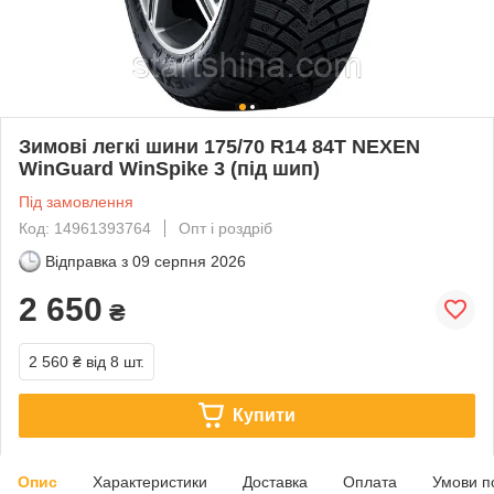
Зимові легкі шини 175/70 R14 84T NEXEN
WinGuard WinSpike 3 (під шип)
Під замовлення
Код: 14961393764
Опт і роздріб
Відправка з
09 серпня 2026
2 650
₴
2 560 ₴
від 8 шт.
Купити
Опис
Характеристики
Доставка
Оплата
Умови п