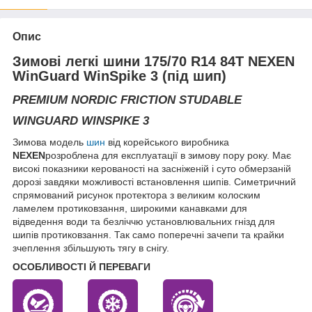
Опис
Зимові легкі шини 175/70 R14 84T NEXEN
WinGuard WinSpike 3 (під шип)
PREMIUM NORDIC FRICTION STUDABLE
WINGUARD WINSPIKE 3
Зимова модель
шин
від корейського виробника
NEXEN
розроблена для експлуатації в зимову пору року. Має
високі показники керованості на засніженій і суто обмерзаній
дорозі завдяки можливості встановлення шипів. Симетричний
спрямований рисунок протектора з великим колоским
ламелем протиковзання, широкими канавками для
відведення води та безліччю установлювальних гнізд для
шипів протиковзання. Так само поперечні зачепи та крайки
зчеплення збільшують тягу в снігу.
ОСОБЛИВОСТІ Й ПЕРЕВАГИ