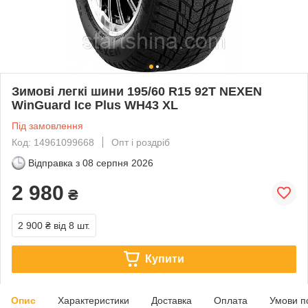
Зимові легкі шини 195/60 R15 92T NEXEN
WinGuard Ice Plus WH43 XL
Під замовлення
Код: 14961099668
Опт і роздріб
Відправка з
08 серпня 2026
2 980
₴
2 900 ₴
від 8 шт.
Купити
Опис
Характеристики
Доставка
Оплата
Умови п