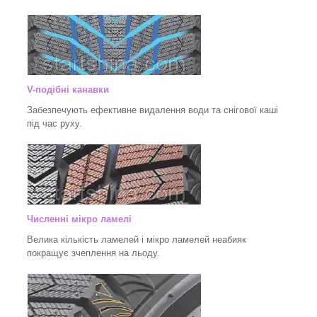
V-подібні канавки
Забезпечують ефективне видалення води та снігової каші
під час руху.
Численні мікро ламелі
Велика кількість ламелей і мікро ламелей неабияк
покращує зчеплення на льоду.