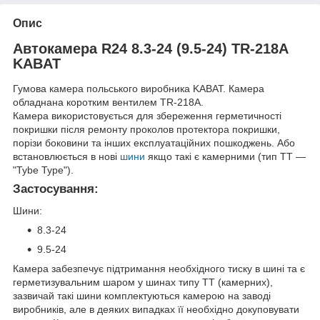
Опис
Автокамера R24 8.3-24 (9.5-24) TR-218A
KABAT
Гумова камера польського виробника KABAT. Камера
обладнана коротким вентилем TR-218A.
Камера використовується для збереження герметичності
покришки після ремонту проколов протектора покришки,
порізи боковини та інших експлуатаційних пошкоджень. Або
встановлюється в нові
шини
якщо такі є камерними (тип ТТ —
"Tybe Type").
Застосування:
Шини:
8.3-24
9.5-24
Камера забезпечує підтримання необхідного тиску в шині та є
герметизувальним шаром у шинах типу ТТ (камерних),
зазвичай такі шини комплектуються камерою на заводі
виробників, але в деяких випадках її необхідно докуповувати