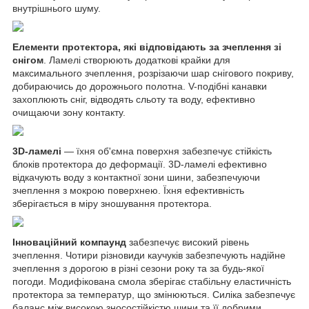
внутрішнього шуму.
Елементи протектора, які відповідають за зчеплення зі
снігом
. Ламелі створюють додаткові крайки для
максимального зчеплення, розрізаючи шар снігового покриву,
добираючись до дорожнього полотна. V-подібні канавки
захоплюють сніг, відводять сльоту та воду, ефективно
очищаючи зону контакту.
3D-ламелі
— їхня об'ємна поверхня забезпечує стійкість
блоків протектора до деформації. 3D-ламелі ефективно
відкачують воду з контактної зони шини, забезпечуючи
зчеплення з мокрою поверхнею. Їхня ефективність
зберігається в міру зношування протектора.
Інноваційний компаунд
забезпечує високий рівень
зчеплення. Чотири різновиди каучуків забезпечують надійне
зчеплення з дорогою в різні сезони року та за будь-якої
погоди. Модифікована смола зберігає стабільну еластичність
протектора за температур, що змінюються. Силіка забезпечує
баланс між високою зносостійкістю шини та її добрими