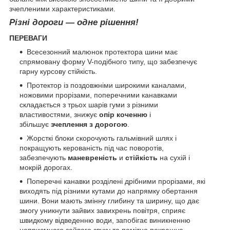
зчепленими характеристиками.
Різні дороги — одне рішення!
ПЕРЕВАГИ
Всесезонний малюнок протектора шини має
спрямовану форму V-подібного типу, що забезпечує
гарну курсову стійкість.
Протектор із поздовжніми широкими каналами,
ножовими прорізами, поперечними канавками
складається з трьох шарів гуми з різними
властивостями, знижує
опір коченню
і
збільшує
зчеплення з дорогою
.
Жорсткі блоки скорочують гальмівний шлях і
покращують керованість під час поворотів,
забезпечують
маневреність
и
стійкість
на сухій і
мокрій дорогах.
Поперечні канавки розділені дрібними прорізами, які
виходять під різними кутами до напрямку обертання
шини. Вони мають змінну глибину та ширину, що дає
змогу уникнути зайвих завихрень повітря, сприяє
швидкому відведенню води, запобігає виникненню
неприємного зайвого звуку та помітно покращує