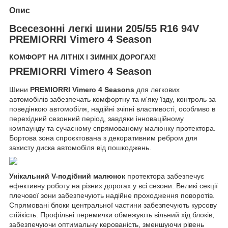
Опис
Всесезонні легкі шини 205/55 R16 94V
PREMIORRI Vimero 4 Season
КОМФОРТ НА ЛІТНІХ І ЗИМНІХ ДОРОГАХ!
PREMIORRI Vimero 4 Season
Шини
PREMIORRI Vimero 4 Seasons
для легкових
автомобілів забезпечать комфортну та м'яку їзду, контроль за
поведінкою автомобіля, надійні зчіпні властивості, особливо в
перехідний сезонний період, завдяки інноваційному
компаунду та сучасному спрямованому малюнку протектора.
Бортова зона спроєктована з декоративним ребром для
захисту диска автомобіля від пошкоджень.
Унікальний V-подібний малюнок
протектора забезпечує
ефективну роботу на різних дорогах у всі сезони. Великі секції
плечової зони забезпечують надійне проходження поворотів.
Спрямовані блоки центральної частини забезпечують курсову
стійкість. Профільні перемички обмежують вільний хід блоків,
забезпечуючи оптимальну керованість, зменшуючи рівень