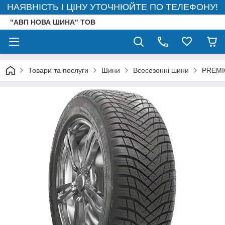
НАЯВНІСТЬ І ЦІНУ УТОЧНЮЙТЕ ПО ТЕЛЕФОНУ!
"АВП НОВА ШИНА" ТОВ
Товари та послуги
Шини
Всесезонні шини
PREMI