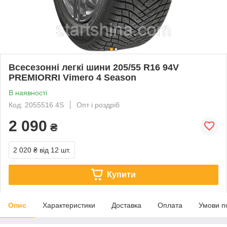
Всесезонні легкі шини 205/55 R16 94V
PREMIORRI Vimero 4 Season
В наявності
Код: 2055516 4S
Опт і роздріб
2 090
₴
2 020 ₴
від 12 шт.
Купити
Опис
Характеристики
Доставка
Оплата
Умови п