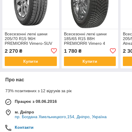
Всесезонні легкі шини
Всесезонні легкі шини
Всес
205/70 R15 96H
185/65 R15 88H
205/
PREMIORRI Vimero-SUV
PREMIORRI Vimero 4
Atre
Season
2 270
1 780
2 3
₴
₴
Купити
Купити
Про нас
73% позитивних з 12 відгуків за рік
Працює з 08.06.2016
м. Дніпро
пр. Богдана Хмельницкого,154, Дніпро, Україна
Контакти