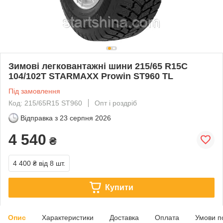
Зимові легковантажні шини 215/65 R15C
104/102T STARMAXX Prowin ST960 TL
Під замовлення
Код: 215/65R15 ST960
Опт і роздріб
Відправка з
23 серпня 2026
4 540
₴
4 400 ₴
від 8 шт.
Купити
Опис
Характеристики
Доставка
Оплата
Умови п