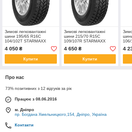
Зимові легковантажні
Зимові легковантажні
Зимо
шини 195/65 R16C
шини 215/70 R15C
шини
104/102T STARMAXX
109/107R STARMAXX
106
Prowin ST960 TL
Prowin ST960 TL
Prow
4 050
4 650
4 2
₴
₴
Купити
Купити
Про нас
73% позитивних з 12 відгуків за рік
Працює з 08.06.2016
м. Дніпро
пр. Богдана Хмельницкого,154, Дніпро, Україна
Контакти