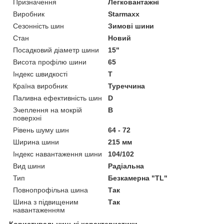
Призначення
Легковантажні
Виробник
Starmaxx
Сезонність шин
Зимові шини
Стан
Новий
Посадковий діаметр шини
15"
Висота профілю шини
65
Індекс швидкості
T
Країна виробник
Туреччина
Паливна ефективність шин
D
Зчеплення на мокрій
B
поверхні
Рівень шуму шин
64 - 72
Ширина шини
215 мм
Індекс навантаження шини
104/102
Вид шини
Радіальна
Тип
Безкамерна "TL"
Повнопрофільна шина
Так
Шина з підвищеним
Так
навантаженням
Користувальницькі характеристики