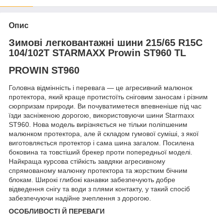
Опис
Зимові легковантажні шини 215/65 R15C
104/102T STARMAXX Prowin ST960 TL
PROWIN ST960
Головна відмінність і перевага — це агресивний малюнок
протектора, який краще протистоїть сніговим заносам і різним
сюрпризам природи. Ви почуватиметеся впевненіше під час
їзди засніженою дорогою, використовуючи шини Starmaxx
ST960. Нова модель вирізняється не тільки поліпшеним
малюнком протектора, але й складом гумової суміші, з якої
виготовляється протектор і сама шина загалом. Посилена
боковина та товстіший брекер проти попередньої моделі.
Найкраща курсова стійкість завдяки агресивному
спрямованому малюнку протектора та жорстким бічним
блокам. Широкі глибокі канавки забезпечують добре
відведення снігу та води з плями контакту, у такий спосіб
забезпечуючи надійне зчеплення з дорогою.
ОСОБЛИВОСТІ Й ПЕРЕВАГИ