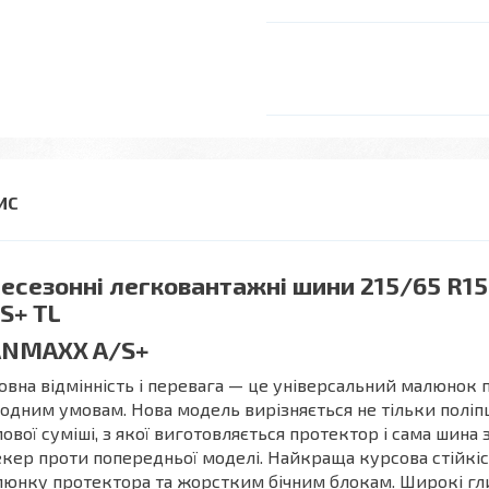
есезонні легковантажні шини 215/65 R
S+ TL
ANMAXX A/S+
овна відмінність і перевага — це універсальний малюнок 
одним умовам. Нова модель вирізняється не тільки полі
ової суміші, з якої виготовляється протектор і сама шина
кер проти попередньої моделі. Найкраща курсова стійк
юнку протектора та жорстким бічним блокам. Широкі гл