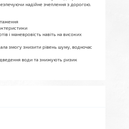
абезпечуючи надійне зчеплення з дорогою.
нтаження
рактеристики
ів і маневровість навіть на високих
дала змогу знизити рівень шуму, водночас
відведення води та знижують ризик