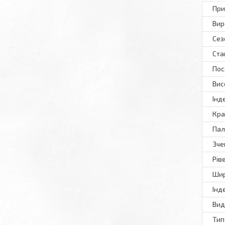
При
Вир
Сез
Ста
Пос
Вис
Інд
Кра
Пал
Зче
Рів
Шир
Інд
Вид
Тип