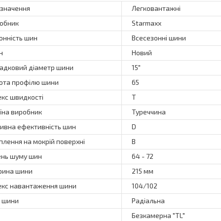
значення
Легковантажні
обник
Starmaxx
онність шин
Всесезонні шини
н
Новий
адковий діаметр шини
15"
ота профілю шини
65
екс швидкості
T
їна виробник
Туреччина
ивна ефективність шин
D
плення на мокрій поверхні
B
ень шуму шин
64 - 72
ина шини
215 мм
екс навантаження шини
104/102
 шини
Радіальна
Безкамерна "TL"