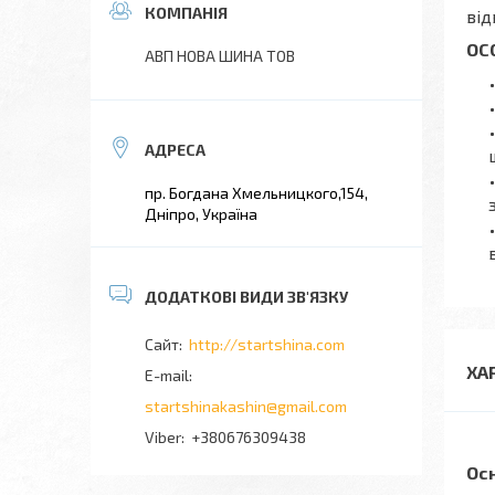
від
ОС
АВП НОВА ШИНА ТОВ
пр. Богдана Хмельницкого,154,
Дніпро, Україна
http://startshina.com
ХА
startshinakashin@gmail.com
+380676309438
Ос