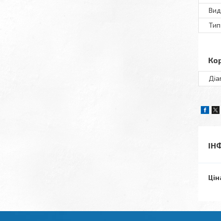
Вид
Тип
Ко
Діа
ІН
Цін