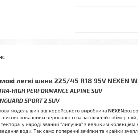
мові легкі шини 225/45 R18 95V NEXEN W
TRA-HIGH PERFORMANCE ALPINE SUV
NGUARD SPORT 2 SUV
мова модель шин від корейського виробника
NEXEN
розро
 високі показники керованості на засніженій і обмерзлі
тектора, у народі званий "липучка" з великим колекцієм
ведення води. Так само поперечні зачіпки та крайки зчепл