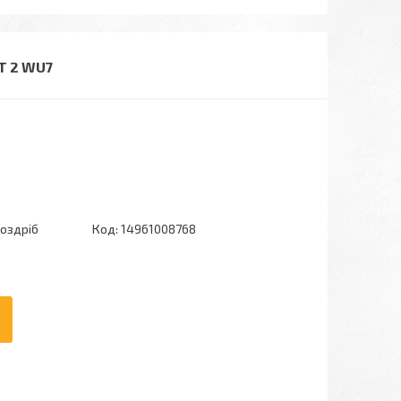
T 2 WU7
роздріб
Код:
14961008768
6