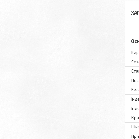
ХА
Ос
Вир
Сез
Ста
Пос
Вис
Інд
Інд
Кра
Шир
При