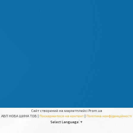
Сайт створений на маркетплейсі
Prom.ua
АВП НОВА ШИНА ТОВ |
Поскаржитися на контент
|
Політика конфіденційності
Select Language
▼