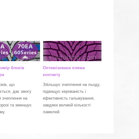
озмір блоків
Оптимізована пляма
ра
контакту
оків, що
Збільшує зчеплення на льоду,
ється, дає змогу
підвищує керованість і
и зчеплення на
ефективність гальмування,
дорозі та зменшує
завдяки великій кількості
му.
ламелей.