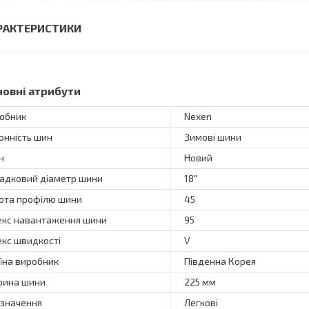
РАКТЕРИСТИКИ
новні атрибути
обник
Nexen
онність шин
Зимові шини
н
Новий
адковий діаметр шини
18"
ота профілю шини
45
екс навантаження шини
95
екс швидкості
V
їна виробник
Південна Корея
ина шини
225 мм
значення
Легкові