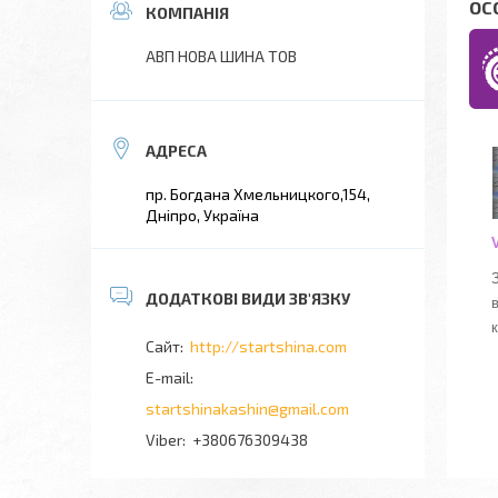
ОС
АВП НОВА ШИНА ТОВ
пр. Богдана Хмельницкого,154,
Дніпро, Україна
к
http://startshina.com
startshinakashin@gmail.com
+380676309438