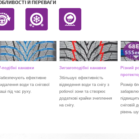
ОБЛИВОСТІ Й ПЕРЕВАГИ
V-подібні канавки
Зигзагоподібні канавки
Різний р
протекто
Забезпечують ефективне
Збільшує ефективність
видалення води та снігової
відведення води та снігу з
Розмір бл
аші під час руху.
робочої зони та створює
забарвлю
додаткові крайки зчеплення
підвищит
на снігу.
сніговій 
рівень шу