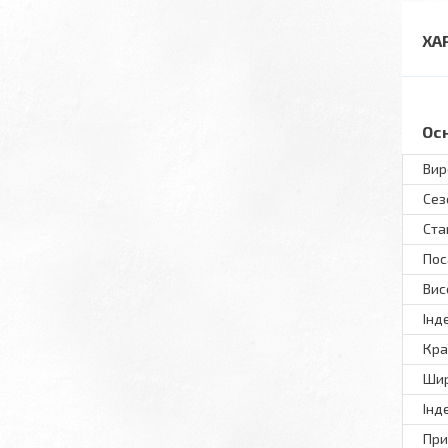
ХА
Ос
Вир
Сез
Ста
Пос
Вис
Інд
Кра
Шир
Інд
При