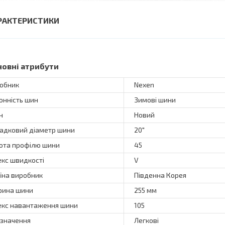
РАКТЕРИСТИКИ
новні атрибути
обник
Nexen
онність шин
Зимові шини
н
Новий
адковий діаметр шини
20"
ота профілю шини
45
екс швидкості
V
їна виробник
Південна Корея
ина шини
255 мм
екс навантаження шини
105
значення
Легкові