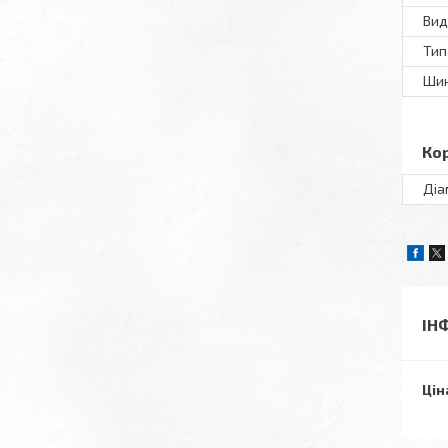
Вид
Тип
Шин
Ко
Діа
ІН
Цін