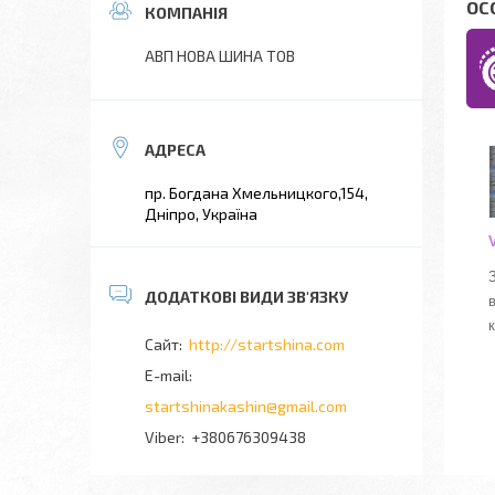
ОС
АВП НОВА ШИНА ТОВ
пр. Богдана Хмельницкого,154,
Дніпро, Україна
к
http://startshina.com
startshinakashin@gmail.com
+380676309438