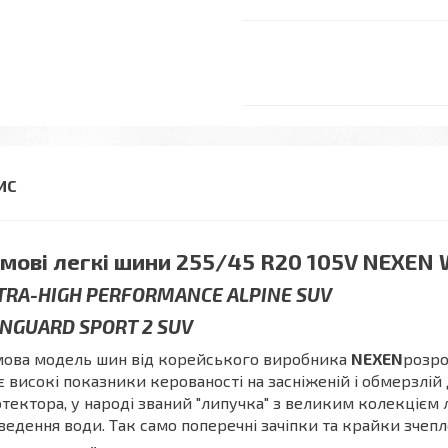
мові легкі шини 255/45 R20 105V NEXEN 
TRA-HIGH PERFORMANCE ALPINE SUV
NGUARD SPORT 2 SUV
мова модель шин від корейського виробника
NEXEN
розро
 високі показники керованості на засніженій і обмерзлі
тектора, у народі званий "липучка" з великим колекцієм
ведення води. Так само поперечні зачіпки та крайки зчепл