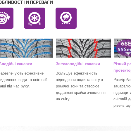
ОБЛИВОСТІ Й ПЕРЕВАГИ
V-подібні канавки
Зигзагоподібні канавки
Різний р
протекто
Забезпечують ефективне
Збільшує ефективність
видалення води та снігової
відведення води та снігу з
Розмір бл
аші під час руху.
робочої зони та створює
забарвлю
додаткові крайки зчеплення
підвищит
на снігу.
сніговій 
рівень шу