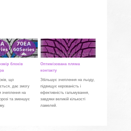
озмір блоків
Оптимізована пляма
ра
контакту
оків, що
Збільшує зчеплення на льоду,
ється, дає змогу
підвищує керованість і
и зчеплення на
ефективність гальмування,
дорозі та зменшує
завдяки великій кількості
му.
ламелей.