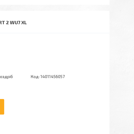
RT 2 WU7 XL
роздріб
Код:
14011456057
6