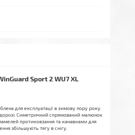
WinGuard Sport 2 WU7 XL
блена для експлуатації в зимову пору року.
й дорозі. Симетричний спрямований малюнок
 ламелей протиковзання та канавками для
ення збільшують тягу в снігу.