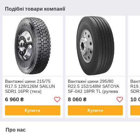
Подібні товари компанії
Вантажні шини 215/75
Вантажні шини 295/80
Вант
R17.5 128/126M SAILUN
R22.5 152/148M SATOYA
R19.
SDR1 16PR (тяга)
SF-042 18PR TL (рулева
SDR1
вісь)
6 960
8 060
10 
₴
₴
Купити
Купити
Про нас