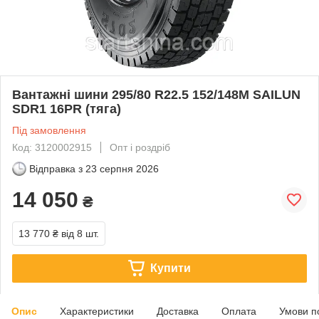
Вантажні шини 295/80 R22.5 152/148M SAILUN
SDR1 16PR (тяга)
Під замовлення
Код: 3120002915
Опт і роздріб
Відправка з
23 серпня 2026
14 050
₴
13 770 ₴
від 8 шт.
Купити
Опис
Характеристики
Доставка
Оплата
Умови п