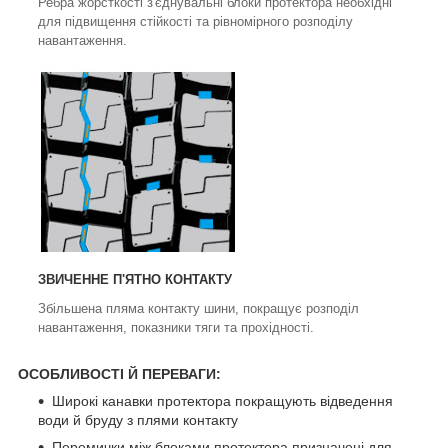
Ребра жорсткості з'єднувальні блоки протектора необхідні
для підвищення стійкості та рівномірного розподілу
навантаження.
ЗВИЧЕННЕ П'ЯТНО КОНТАКТУ
Збільшена пляма контакту шини, покращує розподіл
навантаження, показники тяги та прохідності.
ОСОБЛИВОСТІ Й ПЕРЕВАГИ:
Широкі канавки протектора покращують відведення
води й бруду з плями контакту
Перемички між блоками протектора призначені для