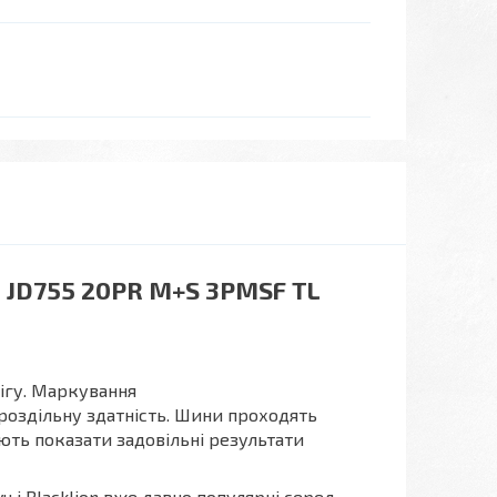
U JD755 20PR M+S 3PMSF TL
нігу. Маркування
роздільну здатність. Шини проходять
ть показати задовільні результати
 і Blacklion вже давно популярні серед