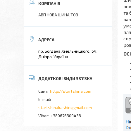
пок
та 
АВП НОВА ШИНА ТОВ
ван
умо
пля
спр
роз
пр. Богдана Хмельницкого,154,
ОС
Дніпро, Україна
http://startshina.com
startshinakashin@gmail.com
+380676309438