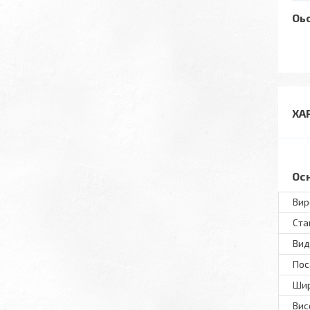
Оь
ХА
Ос
Вир
Ста
Вид
Пос
Шир
Вис