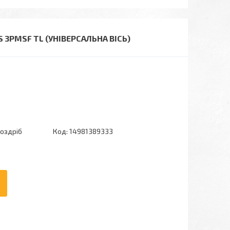
S 3PMSF TL (УНІВЕРСАЛЬНА ВІСЬ)
роздріб
Код:
14981389333