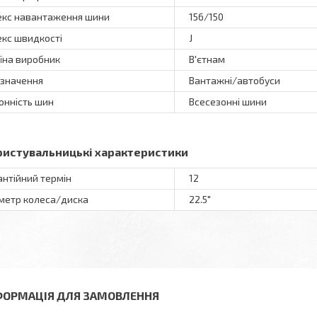
екс навантаження шини
156/150
екс швидкості
J
їна виробник
В'єтнам
значення
Вантажні/автобуси
онність шин
Всесезонні шини
ристувальницькі характеристики
антійний термін
12
метр колеса/диска
22.5"
ФОРМАЦІЯ ДЛЯ ЗАМОВЛЕННЯ