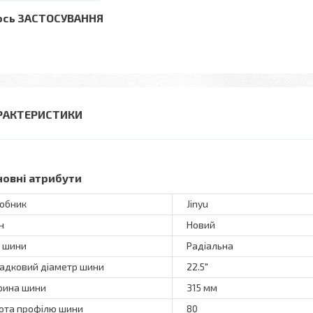
ось ЗАСТОСУВАННЯ
РАКТЕРИСТИКИ
новні атрибути
обник
Jinyu
н
Новий
 шини
Радіальна
адковий діаметр шини
22.5"
ина шини
315 мм
ота профілю шини
80