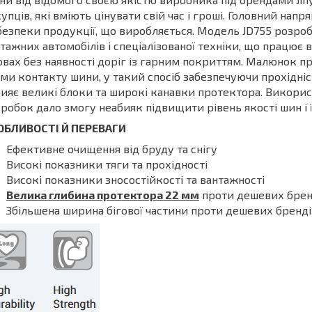
упців, які вміють цінувати свій час і гроші. Головний нап
безпеки продукції, що виробляється. Модель JD755 розробл
тажних автомобілів і спеціалізованої техніки, що працює 
вах без наявності доріг із гарним покриттям. Малюнок п
ми контакту шини, у такий спосіб забезпечуючи прохідні
ияє великі блоки та широкі канавки протектора. Використ
робок дало змогу неабияк підвищити рівень якості шин і ї
ОБЛИВОСТІ Й ПЕРЕВАГИ
Ефективне очищення від бруду та снігу
Високі показники тяги та прохідності
Високі показники зносостійкості та вантажності
Велика глибина протектора 22 мм
проти дешевих брен
Збільшена ширина бігової частини проти дешевих бренді