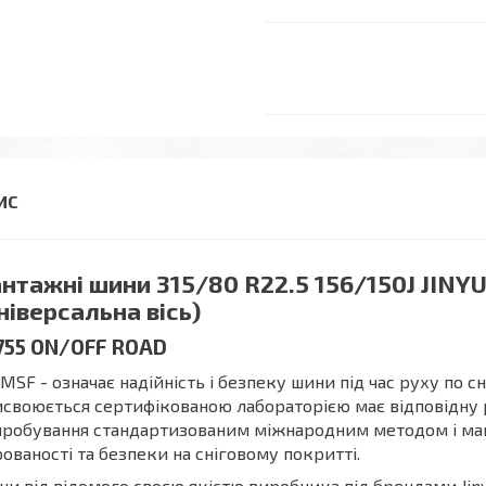
нтажні шини 315/80 R22.5 156/150J JINY
ніверсальна вісь)
755 ON/OFF ROAD
MSF - означає надійність і безпеку шини під час руху по с
своюється сертифікованою лабораторією має відповідну 
робування стандартизованим міжнародним методом і маю
ованості та безпеки на сніговому покритті.
и від відомого своєю якістю виробника під брендами Jinyu