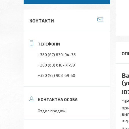
КОНТАКТИ
+380 (67) 630-94-38
+380 (63) 618-14-99
Ва
+380 (95) 908-69-50
(у
JD
*3P
при
Отдел продаж
вип
кер
Шин