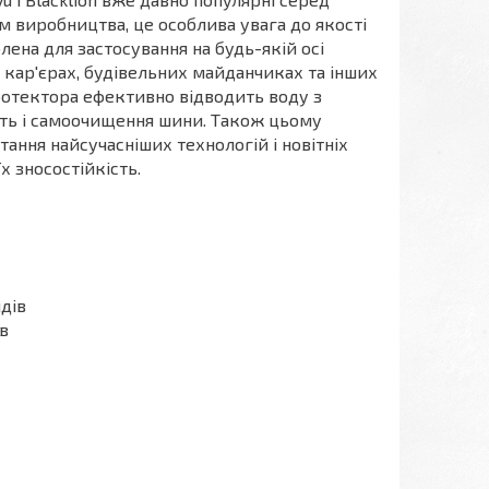
рям виробництва, це особлива увага до якості
ена для застосування на будь-якій осі
в кар'єрах, будівельних майданчиках та інших
ротектора ефективно відводить воду з
сть і самоочищення шини. Також цьому
ання найсучасніших технологій і новітніх
х зносостійкість.
дів
в