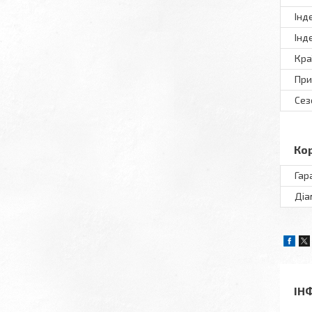
Інд
Інд
Кра
При
Сез
Ко
Гар
Діа
ІН