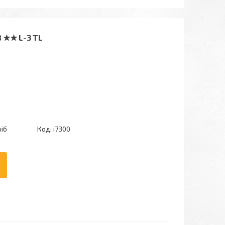
 ★★ L-3 TL
ріб
Код:
i7300