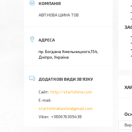
АВП НОВА ШИНА ТОВ
ЗА
пр. Богдана Хмельницкого,154,
Дніпро, Україна
ХА
http://startshina.com
startshinakashin@gmail.com
Ос
+380676309438
Вир