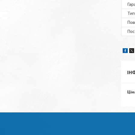
Гар
Тип
Пов
Пос
ІН
Цін