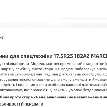
ни для спецтехніки 17.5R25 182A2 MAR
устріальні шини. Модель має неспрямований стандартний
ндартну глибину протектора. Ця модель забезпечує висок
ктивне самоочищення. Надійна діагональна конструкція д
тосування якісної сировини дало змогу зменшити ймовір
хідність і показники тяги особливо важливі для землероїн
антажувачів, що працюють у важких умовах бездоріжжя і
бина протектора 26 мм, максимальне навантаження на 
ОБЛИВОСТІ Й ПЕРЕВАГИ