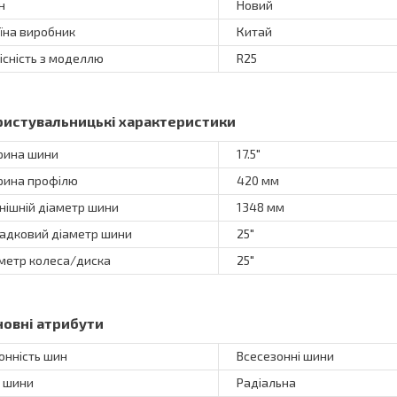
н
Новий
їна виробник
Китай
існість з моделлю
R25
ристувальницькі характеристики
ина шини
17.5"
ина профілю
420 мм
нішній діаметр шини
1348 мм
адковий діаметр шини
25"
метр колеса/диска
25"
новні атрибути
онність шин
Всесезонні шини
 шини
Радіальна