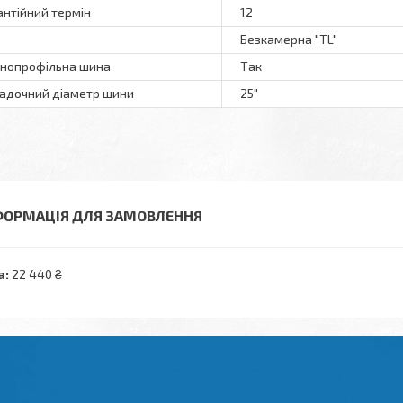
антійний термін
12
Безкамерна "TL"
нопрофільна шина
Так
адочний діаметр шини
25"
ФОРМАЦІЯ ДЛЯ ЗАМОВЛЕННЯ
а:
22 440 ₴