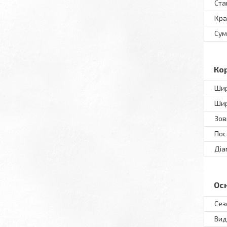
Ста
Кра
Сум
Ко
Шир
Шир
Зов
Пос
Діа
Ос
Сез
Вид