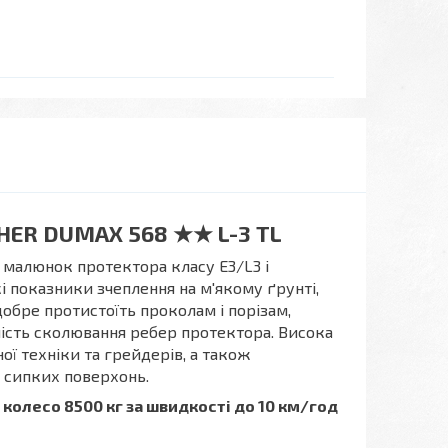
CHER DUMAX 568 ★★ L-3 TL
 малюнок протектора класу E3/L3 і
і показники зчеплення на м'якому ґрунті,
обре протистоїть проколам і порізам,
ність сколювання ребер протектора. Висока
ої техніки та грейдерів, а також
 сипких поверхонь.
колесо 8500 кг за швидкості до 10 км/год