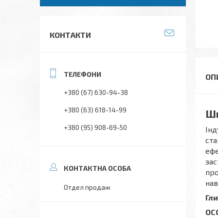
КОНТАКТИ
+380 (67) 630-94-38
+380 (63) 618-14-99
Ши
+380 (95) 908-69-50
Інд
ста
ефе
зас
про
нав
Отдел продаж
Гли
ОС