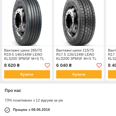
Вантажні шини 285/70
Вантажні шини 215/75
Вант
R19.5 146/144M LEAO
R17.5 126/124M LEAO
R17
KLS200 3PMSF M+S TL
KLD200 3PMSF M+S TL
KLS
(керівна вісь)
(ведуча вісь)
(рул
8 620
6 040
8 4
₴
₴
Купити
Купити
Про нас
73% позитивних з 12 відгуків за рік
Працює з 08.06.2016