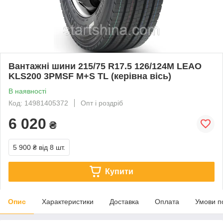
Вантажні шини 215/75 R17.5 126/124M LEAO
KLS200 3PMSF M+S TL (керівна вісь)
В наявності
Код: 14981405372
Опт і роздріб
6 020
₴
5 900 ₴
від 8 шт.
Купити
Опис
Характеристики
Доставка
Оплата
Умови п