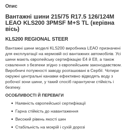
Опис
Вантажні шини 215/75 R17.5 126/124M
LEAO KLS200 3PMSF M+S TL (керівна
вісь)
KLS200 REGIONAL STEER
Вантажні шини моделі KLS200 виробника LEAO призначені
для експлуатації на кермовій осі вантажних автомобілів. Усі
шини мають європейську сертифікацію Е4 й Е8, а також
схвалення з безпеки згідно з європейським законодавством.
Виробничі потужності заводу розташовані в Сербії. Чотири
окружні центральні канавки ефективно відводять воду з
робочої зони шини, у такий спосіб гарантуючи стійкість і
безпеку.
ОСОБЛИВОСТІ Й ПЕРЕВАГИ
Наявність європейської сертифікації
Гарна стійкість до навантаження
Високий рівень якості шин
Стабільність на мокрій і сухій дорозі