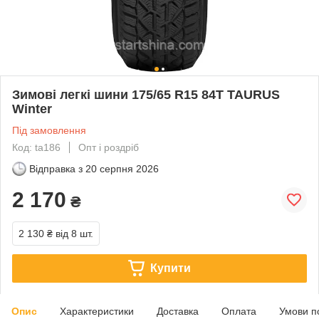
Зимові легкі шини 175/65 R15 84T TAURUS
Winter
Під замовлення
Код: ta186
Опт і роздріб
Відправка з
20 серпня 2026
2 170
₴
2 130 ₴
від 8 шт.
Купити
Опис
Характеристики
Доставка
Оплата
Умови п