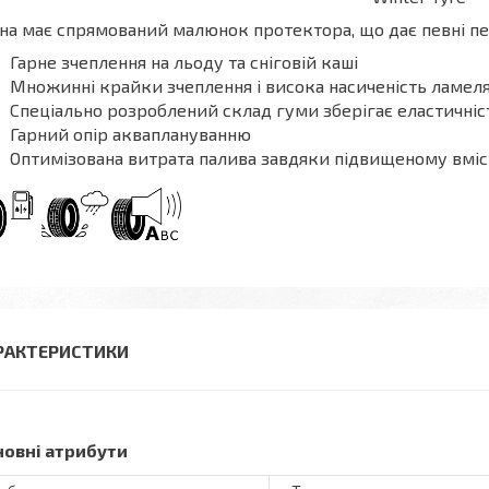
а має спрямований малюнок протектора, що дає певні пе
Гарне зчеплення на льоду та сніговій каші
Множинні крайки зчеплення і висока насиченість ламе
Спеціально розроблений склад гуми зберігає еластичні
Гарний опір акваплануванню
Оптимізована витрата палива завдяки підвищеному вміст
РАКТЕРИСТИКИ
новні атрибути