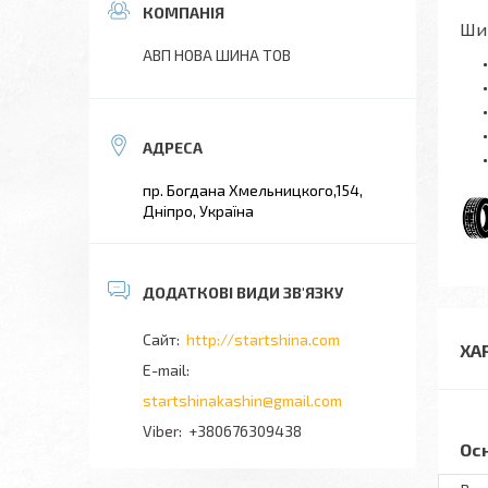
Шин
АВП НОВА ШИНА ТОВ
пр. Богдана Хмельницкого,154,
Дніпро, Україна
http://startshina.com
ХА
startshinakashin@gmail.com
+380676309438
Ос