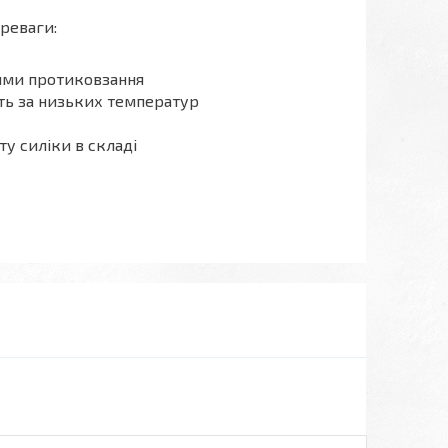
реваги:
лями протиковзання
сть за низьких температур
у силіки в складі