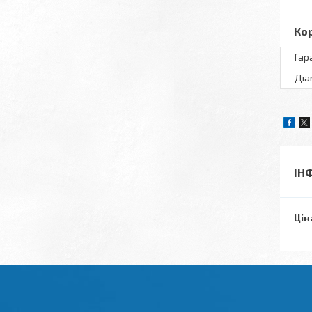
Ко
Гар
Діа
ІН
Цін