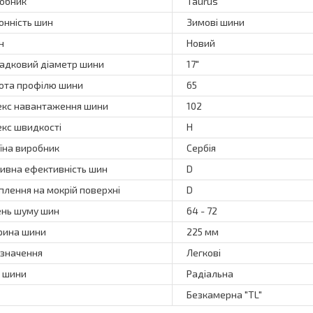
обник
Taurus
онність шин
Зимові шини
н
Новий
адковий діаметр шини
17"
ота профілю шини
65
екс навантаження шини
102
екс швидкості
H
їна виробник
Сербія
ивна ефективність шин
D
плення на мокрій поверхні
D
ень шуму шин
64 - 72
ина шини
225 мм
значення
Легкові
 шини
Радіальна
Безкамерна "TL"