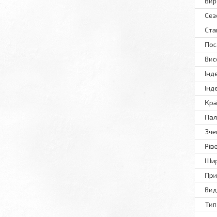
Вир
Сез
Ста
Пос
Вис
Інд
Інд
Кра
Пал
Зче
Рів
Шир
При
Вид
Тип