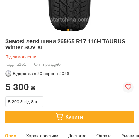
Зимові легкі шини 265/65 R17 116H TAURUS
Winter SUV XL
Під замовлення
Код: ta251
Опт і роздріб
Відправка з
20 серпня 2026
5 300
₴
5 200 ₴
від 8 шт.
Купити
Опис
Характеристики
Доставка
Оплата
Умови п