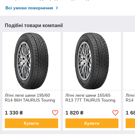
Всі умови повернення
Подібні товари компанії
Літні легкі шини 195/60
Літні легкі шини 165/65
Літн
R14 86H TAURUS Touring
R13 77T TAURUS Touring
R14 
1 330
1 820
1 6
₴
₴
Купити
Купити