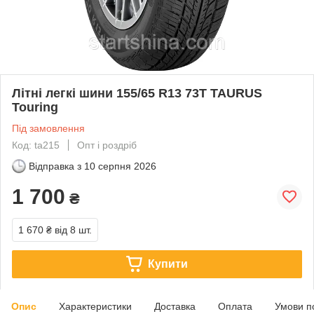
Літні легкі шини 155/65 R13 73T TAURUS
Touring
Під замовлення
Код: ta215
Опт і роздріб
Відправка з
10 серпня 2026
1 700
₴
1 670 ₴
від 8 шт.
Купити
Опис
Характеристики
Доставка
Оплата
Умови п