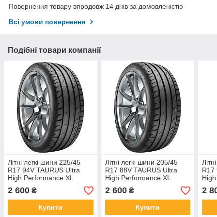
Повернення товару впродовж 14 днів за домовленістю
Всі умови повернення
Подібні товари компанії
Літні легкі шини 225/45
Літні легкі шини 205/45
Літн
R17 94V TAURUS Ultra
R17 88V TAURUS Ultra
R17 
High Performance XL
High Performance XL
High
2 600
2 600
2 8
₴
₴
Купити
Купити