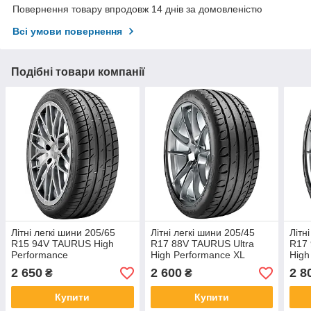
Повернення товару впродовж 14 днів за домовленістю
Всі умови повернення
Подібні товари компанії
Літні легкі шини 205/65
Літні легкі шини 205/45
Літн
R15 94V TAURUS High
R17 88V TAURUS Ultra
R17 
Performance
High Performance XL
High
2 650
2 600
2 8
₴
₴
Купити
Купити