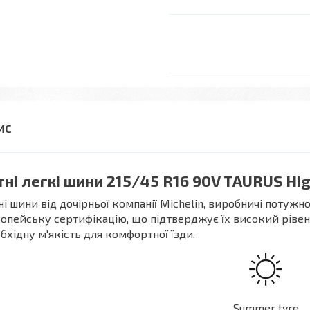
тні легкі шини 215/45 R16 90V TAURUS Hi
ні шини від дочірньої компанії Michelin, виробничі потужно
опейську сертифікацію, що підтверджує їх високий рівень
бхідну м'якість для комфортної їзди.
Summer tyre