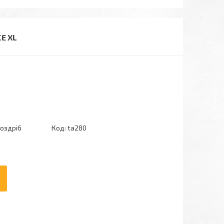
E XL
роздріб
Код:
ta280
6