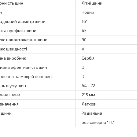
онність шин
Літні шини
н
Новий
адковий діаметр шини
16"
ота профілю шини
45
екс навантаження шини
90
екс швидкості
V
їна виробник
Сербія
ивна ефективність шин
D
плення на мокрій поверхні
D
ень шуму шин
64 - 72
ина шини
215 мм
значення
Легкові
 шини
Радіальна
Безкамерна "TL"