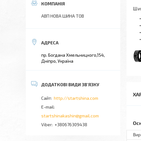
Шин
АВП НОВА ШИНА ТОВ
пр. Богдана Хмельницкого,154,
Дніпро, Україна
ХА
http://startshina.com
startshinakashin@gmail.com
Ос
+380676309438
Вир