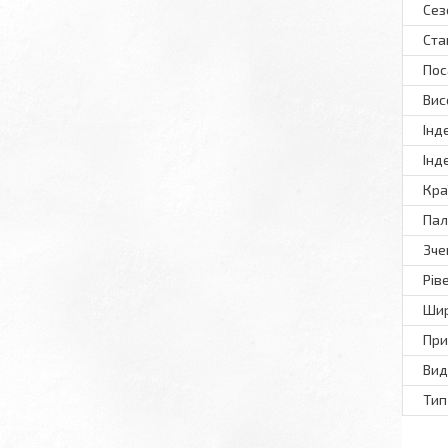
Сез
Ста
Пос
Вис
Інд
Інд
Кра
Пал
Зче
Рів
Шир
При
Вид
Тип