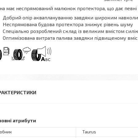
а має неспрямований малюнок протектора, що дає певні 
Добрий опір акваплануванню завдяки широким навкол
Неспрямована будова протектора знижує рівень шуму
Спеціально розроблений склад із великим вмістом силік
Оптимізована витрата палива завдяки підвищеному вміст
РАКТЕРИСТИКИ
новні атрибути
обник
Taurus