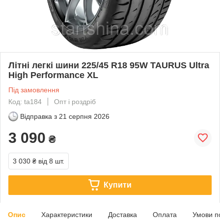
Літні легкі шини 225/45 R18 95W TAURUS Ultra
High Performance XL
Під замовлення
Код: ta184
Опт і роздріб
Відправка з
21 серпня 2026
3 090
₴
3 030 ₴
від 8 шт.
Купити
Опис
Характеристики
Доставка
Оплата
Умови п