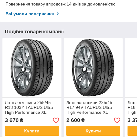
Повернення товару впродовж 14 днів за домовленістю
Всі умови повернення
Подібні товари компанії
Літні легкі шини 255/45
Літні легкі шини 225/45
Літн
R18 103Y TAURUS Ultra
R17 94V TAURUS Ultra
R18 
High Performance XL
High Performance XL
High
3 670
2 600
3 3
₴
₴
Купити
Купити