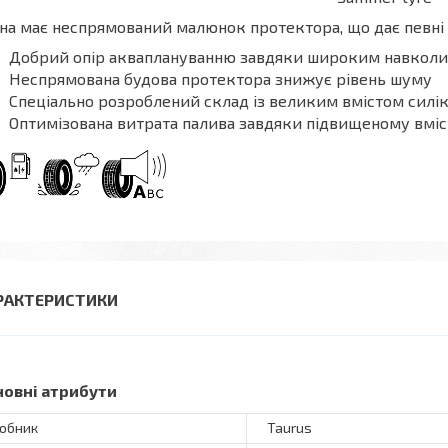
а має неспрямований малюнок протектора, що дає певні 
Добрий опір акваплануванню завдяки широким навкол
Неспрямована будова протектора знижує рівень шуму
Спеціально розроблений склад із великим вмістом силік
Оптимізована витрата палива завдяки підвищеному вміст
РАКТЕРИСТИКИ
новні атрибути
обник
Taurus