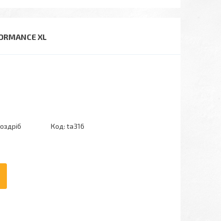
FORMANCE XL
роздріб
Код:
ta316
6