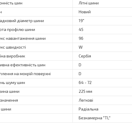
онність шин
Літні шини
н
Новий
адковий діаметр шини
19"
ота профілю шини
45
екс навантаження шини
96
екс швидкості
W
їна виробник
Сербія
ивна ефективність шин
D
плення на мокрій поверхні
D
ень шуму шин
64 - 72
ина шини
225 мм
значення
Легкові
 шини
Радіальна
Безкамерна "TL"