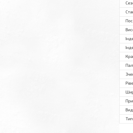
Сез
Ста
Пос
Вис
Інд
Інд
Кра
Пал
Зче
Рів
Шир
При
Вид
Тип