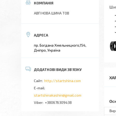
Шин
АВП НОВА ШИНА ТОВ
пр. Богдана Хмельницкого,154,
Дніпро, Україна
ХА
http://startshina.com
startshinakashin@gmail.com
Ос
+380676309438
Вир