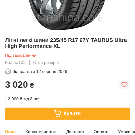
Літні легкі шини 235/45 R17 97Y TAURUS Ultra
High Performance XL
Під замовлення
Код: ta103
Опт і роздріб
Відправка з
12 серпня 2026
3 020
₴
2 960 ₴
від 8 шт.
Купити
Опис
Характеристики
Доставка
Оплата
Умови п