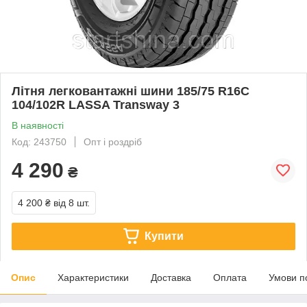
Літня легковантажні шини 185/75 R16C
104/102R LASSA Transway 3
В наявності
Код: 243750
Опт і роздріб
4 290
₴
4 200 ₴
від 8 шт.
Купити
Опис
Характеристики
Доставка
Оплата
Умови п