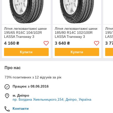
Літня легковантажні шини
Літня легковантажні шини
Літн
195/65 R16C 104/102R
185/80 R14C 102/100R
195/
LASSA Transway 3
LASSA Transway 3
LASS
4 160
3 640
3 7
₴
₴
Купити
Купити
Про нас
73% позитивних з 12 відгуків за рік
Працює з 08.06.2016
м. Дніпро
пр. Богдана Хмельницкого,154, Дніпро, Україна
Контакти