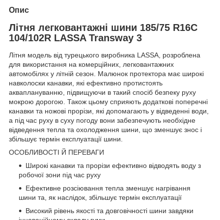
Опис
Літня легковантажні шини 185/75 R16C
104/102R LASSA Transway 3
Літня модель від турецького виробника LASSA, розроблена
для використання на комерційних, легковантажних
автомобілях у літній сезон. Малюнок протектора має широкі
навколоски канавки, які ефективно протистоять
акваплануванню, підвищуючи в такий спосіб безпеку руху
мокрою дорогою. Також цьому сприяють додаткові поперечні
канавки та ножові прорізи, які допомагають у відведенні води,
а під час руху в суху погоду вони забезпечують необхідне
відведення тепла та охолодження шини, що зменшує знос і
збільшує термін експлуатації шини.
ОСОБЛИВОСТІ Й ПЕРЕВАГИ
Широкі канавки та прорізи ефективно відводять воду з
робочої зони під час руху
Ефективне розсіювання тепла зменшує нагрівання
шини та, як наслідок, збільшує термін експлуатації
Високий рівень якості та довговічності шини завдяки