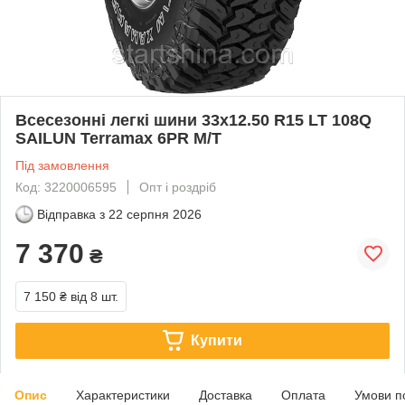
Всесезонні легкі шини 33x12.50 R15 LT 108Q
SAILUN Terramax 6PR M/T
Під замовлення
Код: 3220006595
Опт і роздріб
Відправка з
22 серпня 2026
7 370
₴
7 150 ₴
від 8 шт.
Купити
Опис
Характеристики
Доставка
Оплата
Умови п