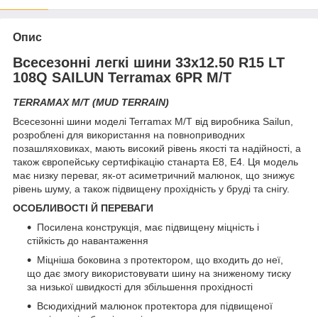
Опис
Всесезонні легкі шини 33x12.50 R15 LT
108Q SAILUN Terramax 6PR M/T
TERRAMAX M/T (MUD TERRAIN)
Всесезонні шини моделі Terramax M/T від виробника Sailun,
розроблені для використання на повноприводних
позашляховиках, мають високий рівень якості та надійності, а
також європейську сертифікацію станарта E8, E4. Ця модель
має низку переваг, як-от асиметричний малюнок, що знижує
рівень шуму, а також підвищену прохідність у бруді та снігу.
ОСОБЛИВОСТІ Й ПЕРЕВАГИ
Посилена конструкція, має підвищену міцність і
стійкість до навантаження
Міцніша боковина з протектором, що входить до неї,
що дає змогу використовувати шину на зниженому тиску
за низької швидкості для збільшення прохідності
Всюдихідний малюнок протектора для підвищеної