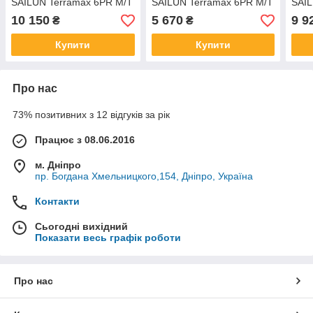
SAILUN Terramax 6PR M/T
SAILUN Terramax 6PR M/T
SAIL
10 150
5 670
9 9
₴
₴
Купити
Купити
Про нас
73% позитивних з 12 відгуків за рік
Працює з 08.06.2016
м. Дніпро
пр. Богдана Хмельницкого,154, Дніпро, Україна
Контакти
Сьогодні вихідний
Показати весь графік роботи
Про нас