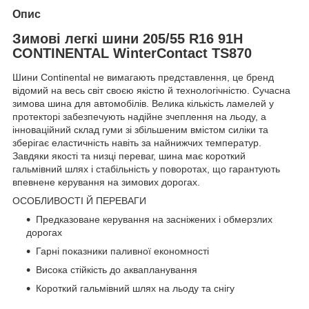
Опис
Зимові легкі шини 205/55 R16 91H
CONTINENTAL WinterContact TS870
Шини Continental не вимагають представлення, це бренд
відомий на весь світ своєю якістю й технологічністю. Сучасна
зимова шина для автомобілів. Велика кількість ламелей у
протекторі забезпечують надійне зчеплення на льоду, а
інноваційний склад гуми зі збільшеним вмістом силіки та
зберігає еластичність навіть за найнижчих температур.
Завдяки якості та низці переваг, шина має короткий
гальмівний шлях і стабільність у поворотах, що гарантують
впевнене керування на зимових дорогах.
ОСОБЛИВОСТІ Й ПЕРЕВАГИ
Предказоване керування на засніжених і обмерзлих
дорогах
Гарні показники паливної економності
Висока стійкість до аквапланування
Короткий гальмівний шлях на льоду та снігу