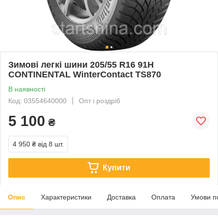
Зимові легкі шини 205/55 R16 91H
CONTINENTAL WinterContact TS870
В наявності
Код: 03554640000
Опт і роздріб
5 100
₴
4 950 ₴
від 8 шт.
Купити
Опис
Характеристики
Доставка
Оплата
Умови п