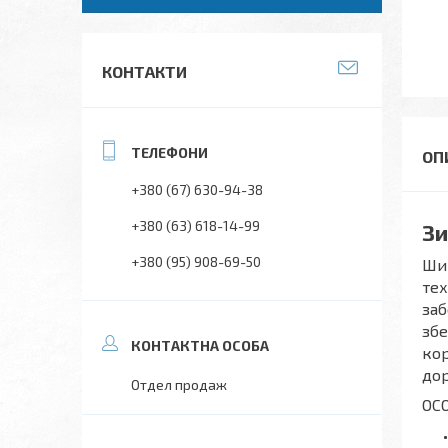
КОНТАКТИ
+380 (67) 630-94-38
+380 (63) 618-14-99
Зи
+380 (95) 908-69-50
Шин
тех
заб
збе
кор
дор
Отдел продаж
ОС