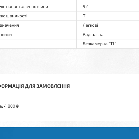
екс навантаження шини
92
екс швидкості
T
значення
Легкові
 шини
Радіальна
Безкамерна "TL"
ФОРМАЦІЯ ДЛЯ ЗАМОВЛЕННЯ
а:
4 800 ₴