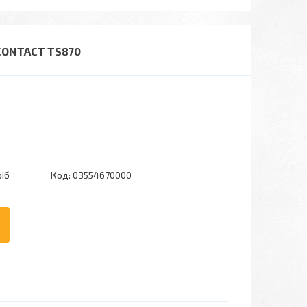
CONTACT TS870
ріб
Код:
03554670000