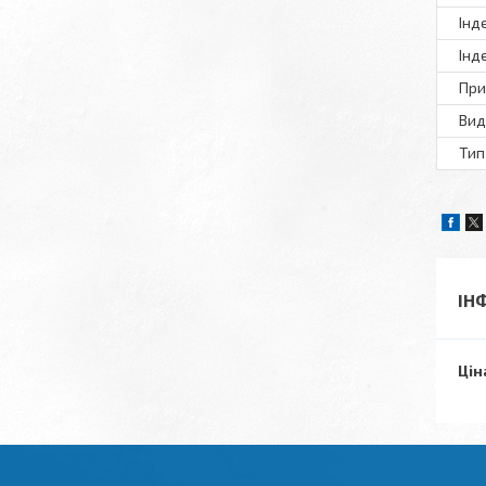
Інд
Інд
При
Вид
Тип
ІН
Цін