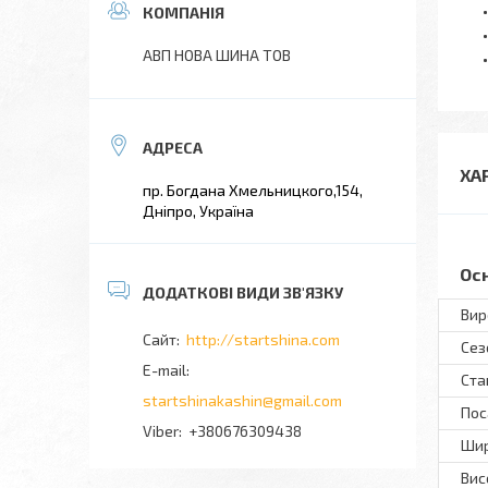
АВП НОВА ШИНА ТОВ
ХА
пр. Богдана Хмельницкого,154,
Дніпро, Україна
Ос
Вир
http://startshina.com
Сез
Ста
startshinakashin@gmail.com
Пос
+380676309438
Шир
Вис