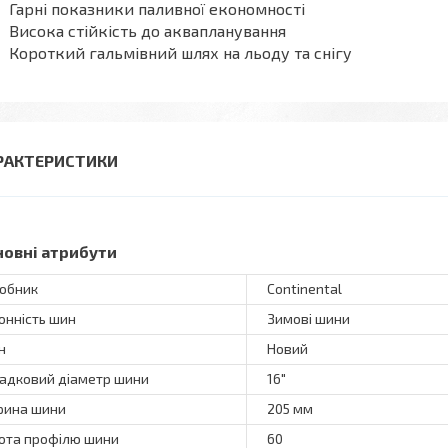
Гарні показники паливної економності
Висока стійкість до аквапланування
Короткий гальмівний шлях на льоду та снігу
РАКТЕРИСТИКИ
новні атрибути
обник
Continental
онність шин
Зимові шини
н
Новий
адковий діаметр шини
16"
ина шини
205 мм
ота профілю шини
60