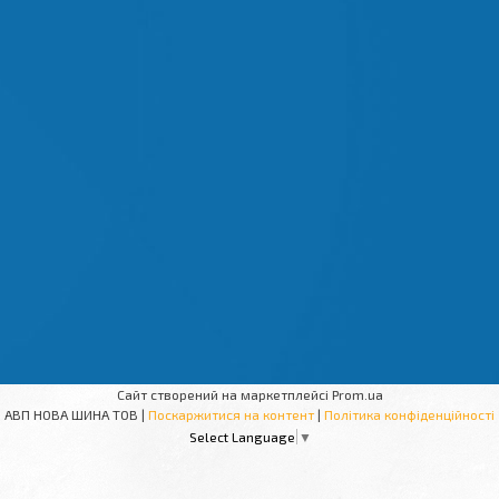
Сайт створений на маркетплейсі
Prom.ua
АВП НОВА ШИНА ТОВ |
Поскаржитися на контент
|
Політика конфіденційності
Select Language
▼