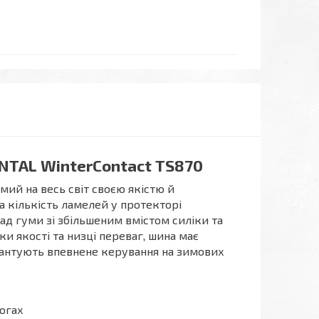
ENTAL WinterContact TS870
мий на весь світ своєю якістю й
а кількість ламелей у протекторі
ад гуми зі збільшеним вмістом силіки та
ки якості та низці переваг, шина має
арантують впевнене керування на зимових
огах