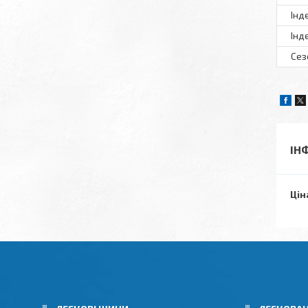
Інд
Інд
Сез
ІН
Цін