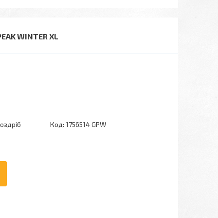
PEAK WINTER XL
роздріб
Код:
1756514 GPW
6