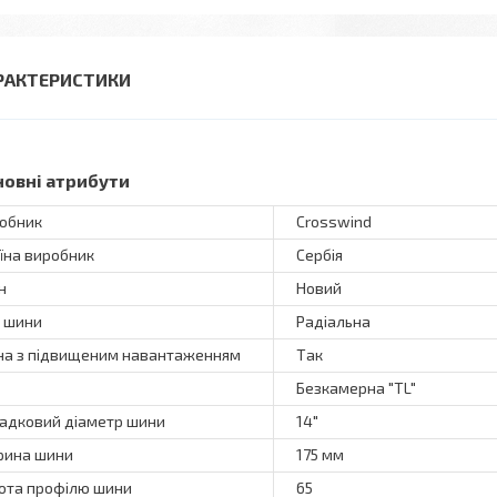
РАКТЕРИСТИКИ
новні атрибути
обник
Crosswind
їна виробник
Сербія
н
Новий
 шини
Радіальна
а з підвищеним навантаженням
Так
Безкамерна "TL"
адковий діаметр шини
14"
ина шини
175 мм
ота профілю шини
65