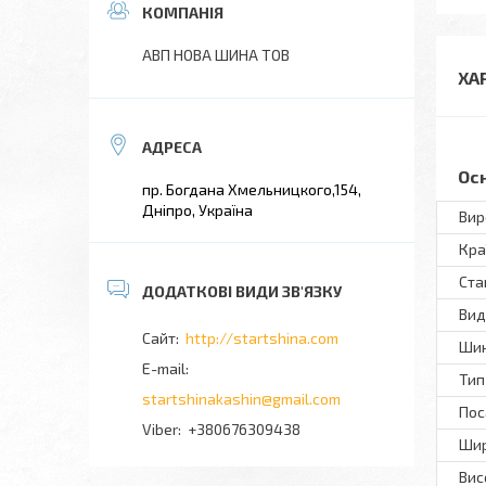
АВП НОВА ШИНА ТОВ
ХА
Ос
пр. Богдана Хмельницкого,154,
Дніпро, Україна
Вир
Кра
Ста
Вид
http://startshina.com
Шин
Тип
startshinakashin@gmail.com
Пос
+380676309438
Шир
Вис