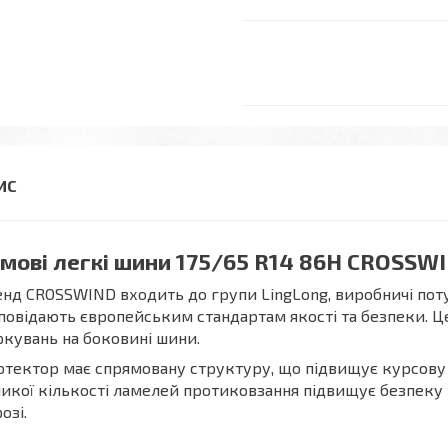
мові легкі шини 175/65 R14 86H CROSSWI
нд CROSSWIND входить до групи LingLong, виробничі поту
повідають європейським стандартам якості та безпеки. Ц
кувань на боковині шини.
тектор має спрямовану структуру, що підвищує курсову ст
икої кількості ламелей протиковзання підвищує безпеку 
озі.