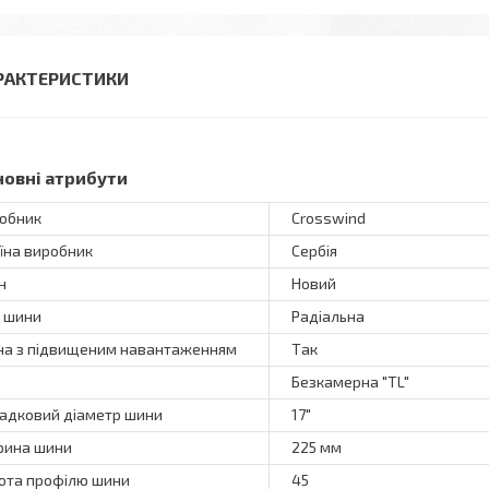
РАКТЕРИСТИКИ
новні атрибути
обник
Crosswind
їна виробник
Сербія
н
Новий
 шини
Радіальна
а з підвищеним навантаженням
Так
Безкамерна "TL"
адковий діаметр шини
17"
ина шини
225 мм
ота профілю шини
45