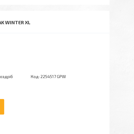
AK WINTER XL
роздріб
Код:
2254517 GPW
6