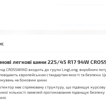
мові легкові шини 225/45 R17 94W CROSS
нд CROSSWIND входить до групи LingLong, виробничі поту
повідають європейським стандартам якості та безпеки. Ц
кувань на боковині шини.
тектор має спрямовану структуру, що підвищує курсову ст
икої кількості ламелей протиковзання підвищує безпеку 
озі.