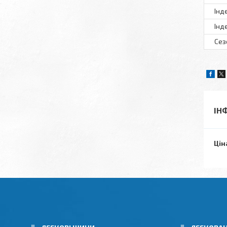
Інд
Інд
Сез
ІН
Цін