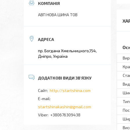
АВП НОВА ШИНА ТОВ
ХА
Ос
пр. Богдана Хмельницкого,154,
Дніпро, Україна
Вир
Кра
Ста
Вид
http://startshina.com
Шин
Тип
startshinakashin@gmail.com
Пос
+380676309438
Шир
Вис