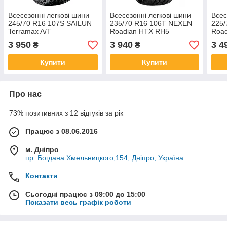
Всесезонні легкові шини
Всесезонні легкові шини
Всес
245/70 R16 107S SAILUN
235/70 R16 106T NEXEN
225
Terramax A/T
Roadian HTX RH5
Roa
3 950
3 940
3 4
₴
₴
Купити
Купити
Про нас
73% позитивних з 12 відгуків за рік
Працює з 08.06.2016
м. Дніпро
пр. Богдана Хмельницкого,154, Дніпро, Україна
Контакти
Сьогодні працює з 09:00 до 15:00
Показати весь графік роботи