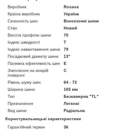
Виробник
Rosava
Країна виробник
Україна
Сезонність шин
Всесезонні шини
Стан
Новий
Висота профілю шини
70
Індекс швидкості
T
Індекс навантаження шини
79
Посадковий діаметр шини
13"
Паливна ефективність шин
E
Зчеплення на мокрій
C
поверхні
Рівень шуму шин
64 - 72
Ширина шини
165 мм
Тип
Безкамерна "TL"
Призначення
Легкові
Вид шини
Радіальна
Користувальницькі характеристики
Гарантійний термін
36