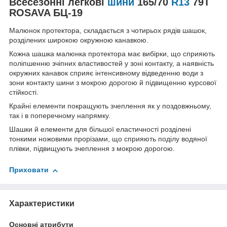
Всесезонні легкові
шини
165/70
R13
79T
ROSAVA БЦ-19
Малюнок протектора, складається з чотирьох рядів шашок,
розділених широкою окружною канавкою.
Кожна шашка малюнка протектора має вибірки, що сприяють
поліпшенню зчіпних властивостей у зоні контакту, а наявність
окружних канавок сприяє інтенсивному відведенню води з
зони контакту шини з мокрою дорогою й підвищенню курсової
стійкості.
Крайні елементи покращують зчеплення як у поздовжньому,
так і в поперечному напрямку.
Шашки й елементи для більшої еластичності розділені
тонкими ножовими прорізами, що сприяють поділу водяної
плівки, підвищують зчеплення з мокрою дорогою.
Приховати
Характеристики
Основні атрибути