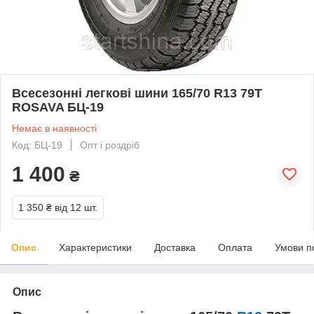
Всесезонні легкові шини 165/70 R13 79T
ROSAVA БЦ-19
Немає в наявності
Код: БЦ-19
Опт і роздріб
1 400
₴
1 350 ₴
від 12 шт.
Опис
Характеристики
Доставка
Оплата
Умови п
Опис