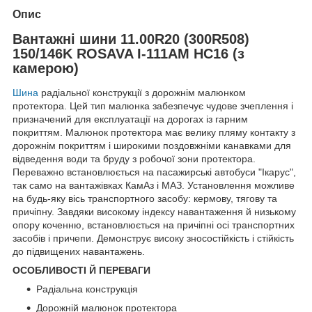
Опис
Вантажні шини 11.00R20 (300R508)
150/146K ROSAVA І-111АМ НС16 (з
камерою)
Шина
радіальної конструкції з дорожнім малюнком
протектора. Цей тип малюнка забезпечує чудове зчеплення і
призначений для експлуатації на дорогах із гарним
покриттям. Малюнок протектора має велику пляму контакту з
дорожнім покриттям і широкими поздовжніми канавками для
відведення води та бруду з робочої зони протектора.
Переважно встановлюється на пасажирські автобуси "Ікарус",
так само на вантажівках КамАз і МАЗ. Установлення можливе
на будь-яку вісь транспортного засобу: кермову, тягову та
причіпну. Завдяки високому індексу навантаження й низькому
опору коченню, встановлюється на причіпні осі транспортних
засобів і причепи. Демонструє високу зносостійкість і стійкість
до підвищених навантажень.
ОСОБЛИВОСТІ Й ПЕРЕВАГИ
Радіальна конструкція
Дорожній малюнок протектора