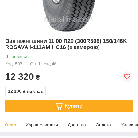
Вантажні шини 11.00 R20 (300R508) 150/146K
ROSAVA І-111АМ НС16 (з камерою)
В наявності
Код: 507
Опт і роздріб
12 320
₴
12 100 ₴
від 8 шт.
Купити
Опис
Характеристики
Доставка
Оплата
Умови п