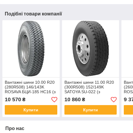
Подібні товари компанії
Вантажні шини 10.00 R20
Вантажні шини 11.00 R20
Вант
(280R508) 146/143K
(300R508) 152/149K
(260
ROSAVA БЦИ-185 НС16 (з
SATOYA SU-022 (з
ROSA
камерою)
камерою і фліпером)
кам
10 570
10 860
9 3
₴
₴
Купити
Купити
Про нас