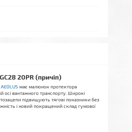
GC28 20PR (причіп)
а
AEOLUS
має малюнок протектора
ій осі вантажного транспорту. Широкі
нтозацепи підвищують тягові показники без
ажність і новий покращений склад гумової