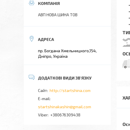
АВП НОВА ШИНА ТОВ
ТИ
пр. Богдана Хмельницкого,154,
ОС
Дніпро, Україна
http://startshina.com
ХА
startshinakashin@gmail.com
+380676309438
Ос