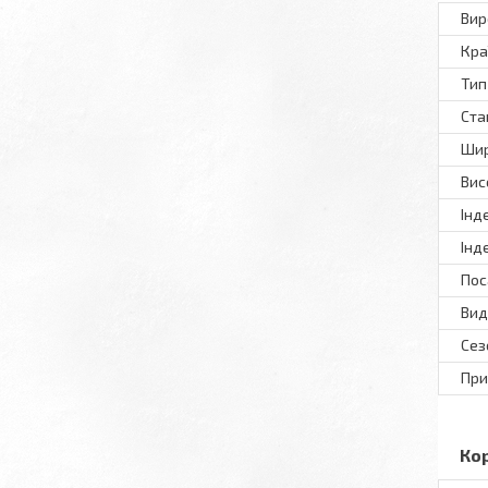
Вир
Кра
Тип
Ста
Шир
Вис
Інд
Інд
Пос
Вид
Сез
При
Ко