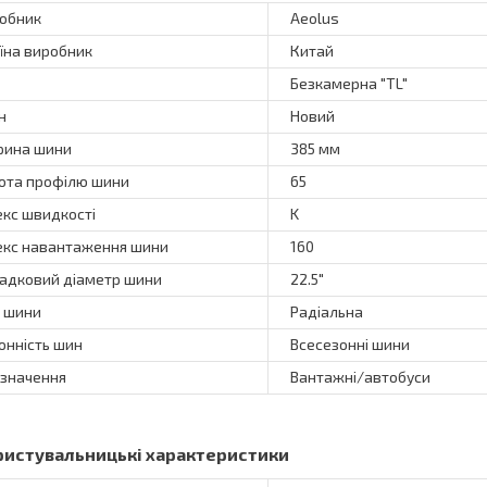
обник
Aeolus
їна виробник
Китай
Безкамерна "TL"
н
Новий
ина шини
385 мм
ота профілю шини
65
екс швидкості
K
екс навантаження шини
160
адковий діаметр шини
22.5"
 шини
Радіальна
онність шин
Всесезонні шини
значення
Вантажні/автобуси
ристувальницькі характеристики