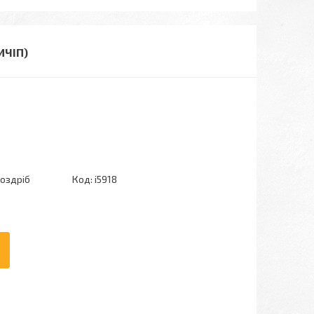
ИЧІП)
роздріб
Код:
i5918
6