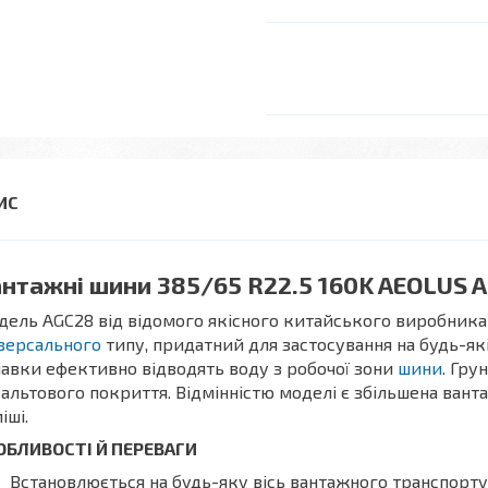
нтажні шини 385/65 R22.5 160K AEOLUS A
ель AGC28 від відомого якісного китайського виробник
версального
типу, придатний для застосування на будь-як
авки ефективно відводять воду з робочої зони
шини
. Гру
альтового покриття. Відмінністю моделі є збільшена вант
іші.
ОБЛИВОСТІ Й ПЕРЕВАГИ
Встановлюється на будь-яку вісь вантажного транспорту